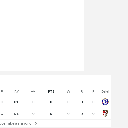
P
F:A
+/-
PTS
W
R
P
Dalej
0
0:0
0
0
0
0
0
0
0:0
0
0
0
0
0
e Tabela i rankingi