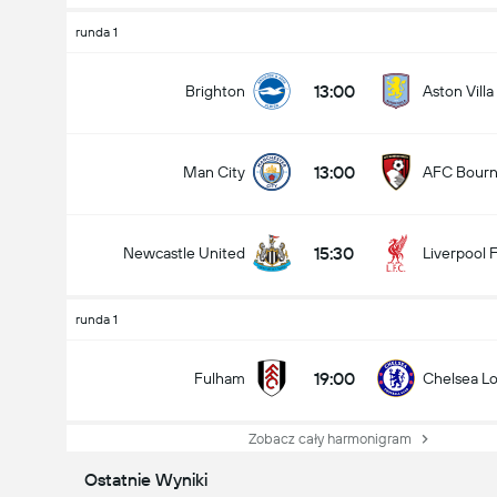
runda 1
13:00
Brighton
Aston Villa
13:00
Man City
AFC Bour
15:30
Newcastle United
Liverpool 
runda 1
19:00
Fulham
Chelsea L
Zobacz cały harmonigram
Ostatnie Wyniki