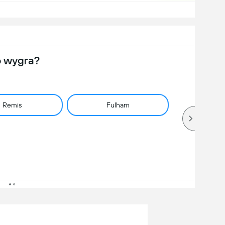
o wygra?
Remis
Fulham