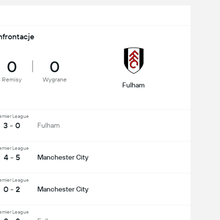
nfrontacje
0
0
Remisy
Wygrane
Fulham
emier League
3 - 0
Fulham
emier League
4 - 5
Manchester City
emier League
0 - 2
Manchester City
emier League