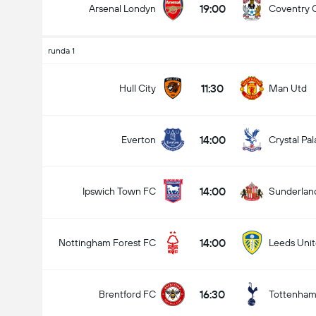
19:00
Arsenal Londyn
Coventry C
runda 1
Liczba goli w meczu (2.5)
11:30
Hull City
Man Utd
14:00
Everton
Crystal Pa
Poniżej
Ponad
14:00
Ipswich Town FC
Sunderlan
14:00
Nottingham Forest FC
Leeds Uni
16:30
Brentford FC
Tottenham