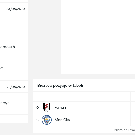
23/08/2026
nemouth
FC
Bieżące pozycje w tabeli
24/08/2026
ondyn
Fulham
10
Man City
15
Premier Leagu