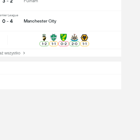
3 - 2
Fulham
emier League
0 - 4
Manchester City
1
-
2
1
-
1
0
-
2
2
-
0
1
-
1
 wszystko