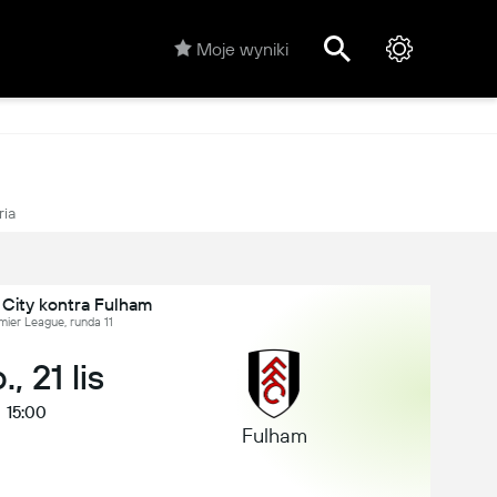
Moje wyniki
ria
City kontra Fulham
mier League, runda 11
., 21 lis
15:00
Fulham