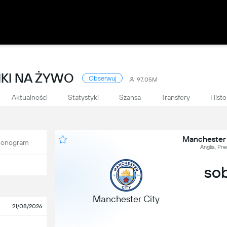
IKI NA ŻYWO
Obserwuj
97.05M
Aktualności
Statystyki
Szansa
Transfery
Histo
Manchester 
onogram
Anglia, Pre
sob
Manchester City
21/08/2026