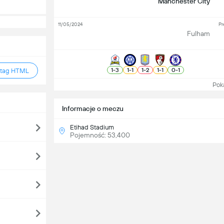
Manchester City
11/05/2024
Pr
Fulham
1
-
3
1
-
1
1
-
2
1
-
1
0
-
1
 tag HTML
Pokaż
Informacje o meczu
Etihad Stadium
Pojemność: 53,400