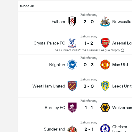
runda 38
Zakończony
2
-
0
Fulham
Newcastle
Zakończony
1
-
2
Crystal Palace FC
Arsenal L
The Gunners will lift the Premier League trophy 🏆
Zakończony
0
-
3
Brighton
Man Utd
Zakończony
3
-
0
West Ham United
Leeds Uni
Zakończony
1
-
1
Burnley FC
Wolverha
Zakończony
Chelsea
2
-
1
Sunderland
Londyn