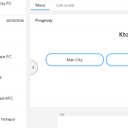
ity FC
Mecz
Łeb w łeb
Prognozy
22/08/2026
Kt
lace FC
Man City
d
ted AFC
Ad
 Hotspur