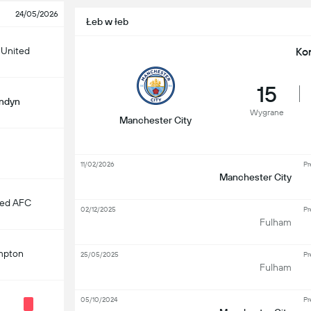
24/05/2026
Łeb w łeb
 United
Ko
15
ondyn
Wygrane
Manchester City
11/02/2026
Pr
Manchester City
ted AFC
02/12/2025
Pr
Fulham
mpton
25/05/2025
Pr
Fulham
05/10/2024
Pr