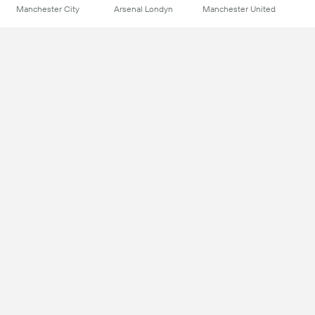
Manchester City
Arsenal Londyn
Manchester United