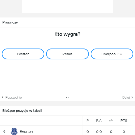
Prognozy
Kto wygra?
Everton
Remis
Liverpool FC
Poprzednie
Dalej
Bieżące pozycje w tabeli
P
F:A
+/-
PTS
Everton
9
0
0:0
0
0