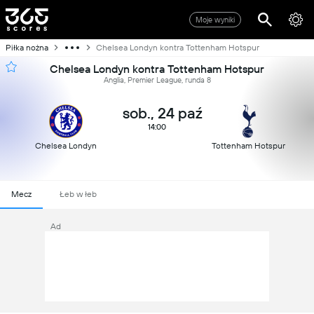
Moje wyniki
Piłka nożna
Chelsea Londyn kontra Tottenham Hotspur
Chelsea Londyn kontra Tottenham Hotspur
Anglia, Premier League, runda 8
sob., 24 paź
14:00
Chelsea Londyn
Tottenham Hotspur
Mecz
Łeb w łeb
Ad