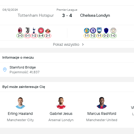
08/12/2024
Premier League
3 - 4
Tottenham Hotspur
Chelsea Londyn
3
-
0
0
-
1
1
-
2
6
-
4
2
-
1
1
-
1
1
-
2
1
-
1
0
-
2
1
-
0
Pokaż wszystko
Informacje o meczu
Stamford Bridge
Pojemność: 41,837
Być może zainteresuje Cię
Vi
Erling Haaland
Gabriel Jesus
Marcus Rashford
L
Manchester City
Arsenal Londyn
Manchester United