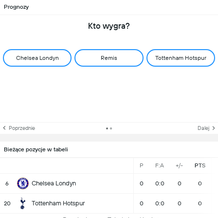
Prognozy
Kto wygra?
Chelsea Londyn
Remis
Tottenham Hotspur
Poprzednie
Dalej
Bieżące pozycje w tabeli
P
F:A
+/-
PTS
Chelsea Londyn
6
0
0:0
0
0
Tottenham Hotspur
20
0
0:0
0
0