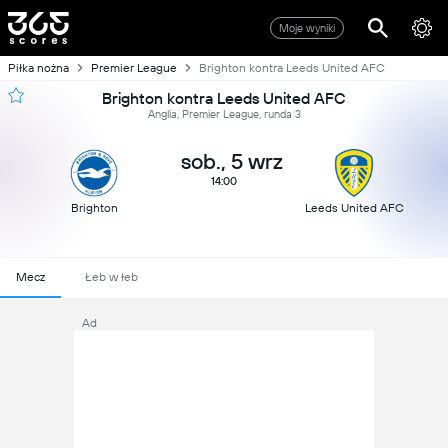
Moje wyniki
Piłka nożna
Premier League
Brighton kontra Leeds United AFC
Brighton kontra Leeds United AFC
Anglia, Premier League, runda 3
sob., 5 wrz
14:00
Brighton
Leeds United AFC
Mecz
Łeb w łeb
Ad