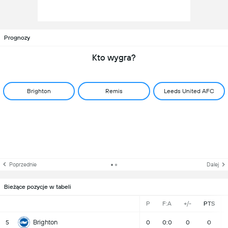
Prognozy
Kto wygra?
Brighton
Remis
Leeds United AFC
Poprzednie
Dalej
Bieżące pozycje w tabeli
P
F:A
+/-
PTS
Brighton
5
0
0:0
0
0