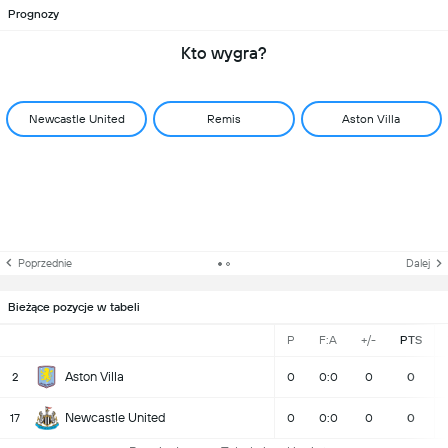
Prognozy
Kto wygra?
Newcastle United
Remis
Aston Villa
Poprzednie
Dalej
Bieżące pozycje w tabeli
P
F:A
+/-
PTS
Aston Villa
2
0
0:0
0
0
Newcastle United
17
0
0:0
0
0