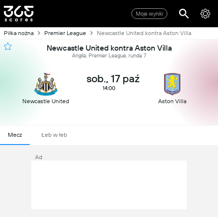
Moje wyniki
Piłka nożna
Premier League
Newcastle United kontra Aston Villa
Newcastle United kontra Aston Villa
Anglia, Premier League, runda 7
sob., 17 paź
14:00
Newcastle United
Aston Villa
Mecz
Łeb w łeb
Ad