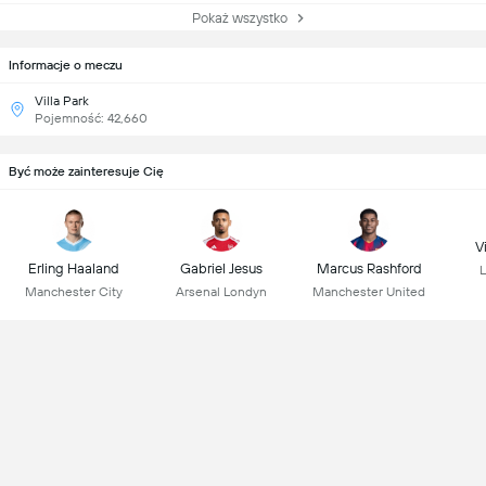
Pokaż wszystko
Informacje o meczu
Villa Park
Pojemność: 42,660
Być może zainteresuje Cię
Vi
Erling Haaland
Gabriel Jesus
Marcus Rashford
L
Manchester City
Arsenal Londyn
Manchester United