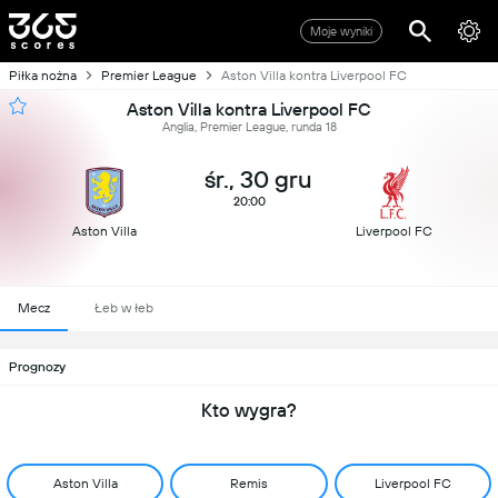
Moje wyniki
Piłka nożna
Premier League
Aston Villa kontra Liverpool FC
Aston Villa kontra Liverpool FC
Anglia, Premier League, runda 18
śr., 30 gru
20:00
Aston Villa
Liverpool FC
Mecz
Łeb w łeb
Prognozy
Kto wygra?
Aston Villa
Remis
Liverpool FC