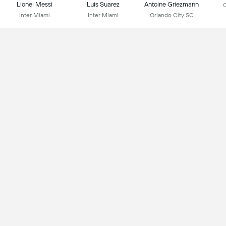
Lionel Messi
Luis Suarez
Antoine Griezmann
C
Inter Miami
Inter Miami
Orlando City SC