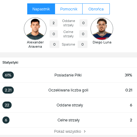
Napastnik
Pomocnik
Obrońca
Oddane
2
0
strzały
Celne
0
0
strzały
Alexander
Diego Luna
0
Spalone
0
Aravena
Statystyki
61%
Posiadanie Piłki
39%
2.21
Oczekiwana liczba goli
0.21
22
Oddane strzały
6
6
Celne strzały
2
Pokaż wszystko