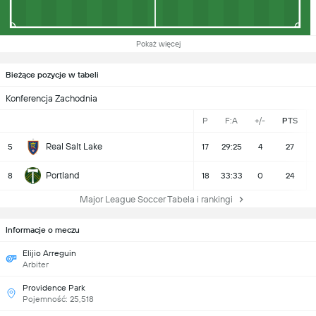
Pokaż więcej
Bieżące pozycje w tabeli
Konferencja Zachodnia
P
F:A
+/-
PTS
Real Salt Lake
5
17
29:25
4
27
Portland
8
18
33:33
0
24
Major League Soccer Tabela i rankingi
Informacje o meczu
Elijio Arreguin
Arbiter
Providence Park
Pojemność: 25,518