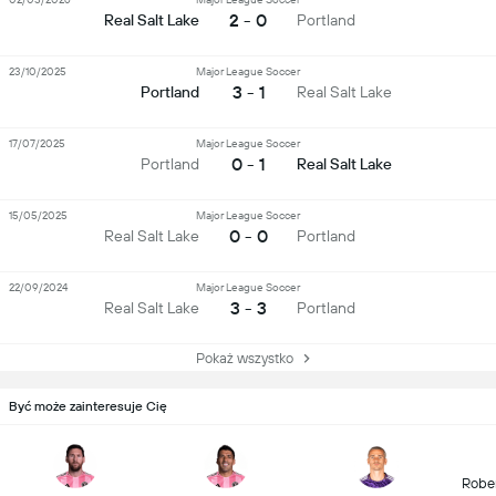
2 - 0
Real Salt Lake
Portland
23/10/2025
Major League Soccer
3 - 1
Portland
Real Salt Lake
17/07/2025
Major League Soccer
0 - 1
Portland
Real Salt Lake
15/05/2025
Major League Soccer
0 - 0
Real Salt Lake
Portland
22/09/2024
Major League Soccer
3 - 3
Real Salt Lake
Portland
Pokaż wszystko
Być może zainteresuje Cię
Robe