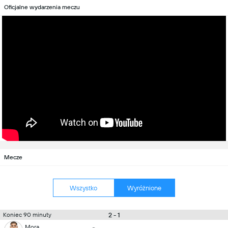
Oficjalne wydarzenia meczu
Mecze
Wszystko
Wyróżnione
2 - 1
Koniec 90 minuty
Mora