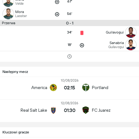
67'
Velde
Mora
56'
Lassiter
0 - 1
Przerwa
34'
Guilavogui
Sanabria
18'
Guilavogui
Następny mecz
10/08/2026
02:15
America
Portland
12/08/2026
01:30
Real Salt Lake
FC Juarez
Kluczowi gracze