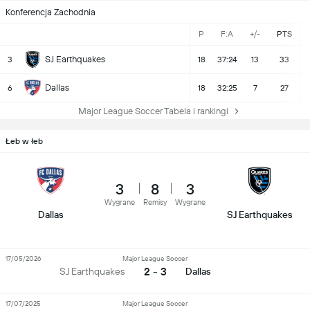
Konferencja Zachodnia
P
F:A
+/-
PTS
SJ Earthquakes
3
18
37:24
13
33
Dallas
6
18
32:25
7
27
Major League Soccer Tabela i rankingi
Łeb w łeb
3
8
3
Wygrane
Remisy
Wygrane
Dallas
SJ Earthquakes
17/05/2026
Major League Soccer
2 - 3
SJ Earthquakes
Dallas
17/07/2025
Major League Soccer