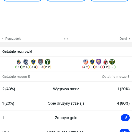
Poprzednie
Dalej
Ostatnie rozgrywki
0
-
1
2
-
0
0
-
0
1
-
0
2
-
2
4
-
2
1
-
1
0
-
4
1
-
2
1
-
3
Ostatnie mecze 5
Ostatnie mecze 5
2 (40%)
Wygrywa mecz
1 (20%)
1 (20%)
Obie drużyny strzelają
4 (80%)
1
Zdobyte gole
1.6