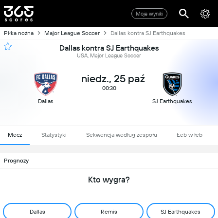
Moje wyniki
Piłka nożna
Major League Soccer
Dallas kontra SJ Earthquakes
Dallas kontra SJ Earthquakes
USA, Major League Soccer
niedz., 25 paź
00:30
Dallas
SJ Earthquakes
Mecz
Statystyki
Sekwencja według zespołu
Łeb w łeb
Prognozy
Kto wygra?
Dallas
Remis
SJ Earthquakes