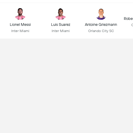
Robe
Lionel Messi
Luis Suarez
Antoine Griezmann
C
Inter Miami
Inter Miami
Orlando City SC