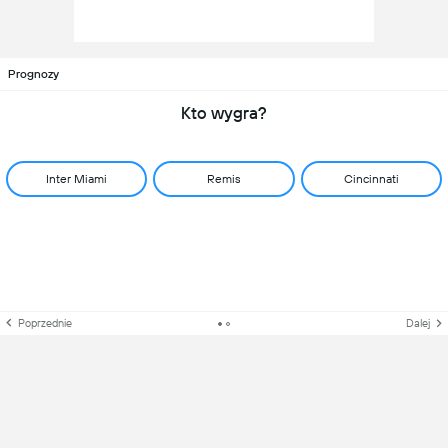
Prognozy
Kto wygra?
Inter Miami
Remis
Cincinnati
Poprzednie
Dalej