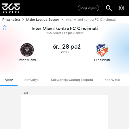
Moje wyniki
Piłka nożna
Major League Soccer
Inter Miami kontra FC Cincinnati
Inter Miami kontra FC Cincinnati
USA, Major League Soccer
śr., 28 paź
23:30
Inter Miami
Cincinnati
Mecz
Statystyki
Sekwencja według zespołu
Łeb w łeb
Ad