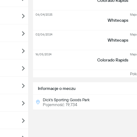
Colorado Rapids
06/04/2025
Majo
Whitecaps
02/06/2024
Majo
Whitecaps
16/05/2024
Majo
Colorado Rapids
Pokaż
Informacje o meczu
Dick's Sporting Goods Park
Pojemność: 19,734