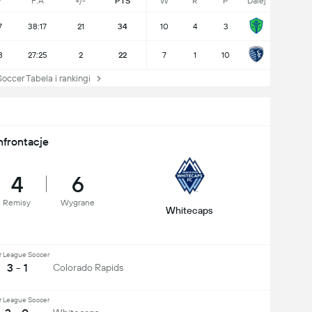
P
F:A
+/-
PTS
W
R
P
Dalej
7
38:17
21
34
10
4
3
8
27:25
2
22
7
1
10
cer Tabela i rankingi
nfrontacje
4
6
Remisy
Wygrane
Whitecaps
r League Soccer
3 - 1
Colorado Rapids
r League Soccer