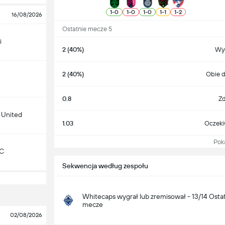
1
-
0
1
-
0
1
-
0
1
-
1
1
-
2
16/08/2026
Ostatnie mecze 5
i
2 (40%)
Wy
2 (40%)
Obie d
0.8
Zd
 United
1.03
Oczeki
Pokaż
KC
Sekwencja według zespołu
Whitecaps wygrał lub zremisował - 13/14 Osta
mecze
02/08/2026