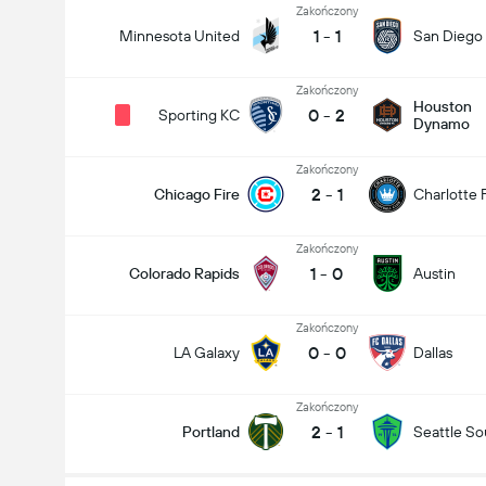
Zakończony
1
-
1
Minnesota United
San Diego
Zakończony
Houston
0
-
2
Sporting KC
Dynamo
Zakończony
2
-
1
Chicago Fire
Charlotte 
Zakończony
1
-
0
Colorado Rapids
Austin
Zakończony
0
-
0
LA Galaxy
Dallas
Zakończony
2
-
1
Portland
Seattle S