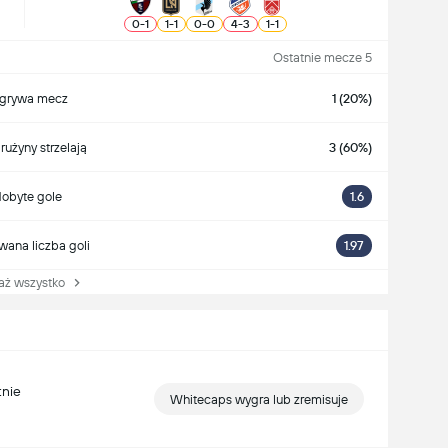
0
-
1
1
-
1
0
-
0
4
-
3
1
-
1
Ostatnie mecze 5
grywa mecz
1 (20%)
rużyny strzelają
3 (60%)
obyte gole
1.6
wana liczba goli
1.97
 wszystko
tnie
Whitecaps wygra lub zremisuje