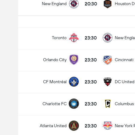
20:30
New England
Houston 
Liczba goli w meczu (2.5)
23:30
Toronto
New Engl
23:30
Orlando City
Cincinnati
Poniżej
Ponad
23:30
CF Montréal
DC United
23:30
Charlotte FC
Columbus
23:30
Atlanta United
New York 