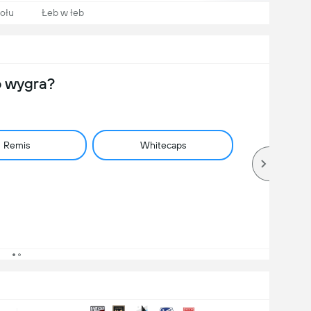
ołu
Łeb w łeb
o wygra?
Remis
Whitecaps