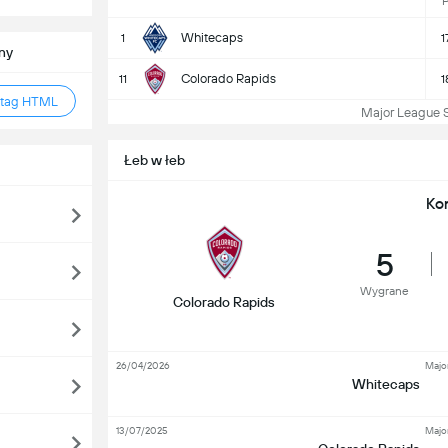
Whitecaps
1
1
ny
Colorado Rapids
11
1
 tag HTML
Major League Soc
Łeb w łeb
Ko
5
Wygrane
Colorado Rapids
26/04/2026
Majo
Whitecaps
13/07/2025
Majo