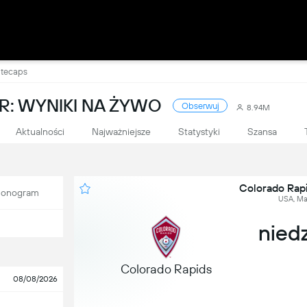
itecaps
: WYNIKI NA ŻYWO
Obserwuj
8.94M
Aktualności
Najważniejsze
Statystyki
Szansa
Colorado Rap
onogram
USA, Ma
niedz
Colorado Rapids
08/08/2026