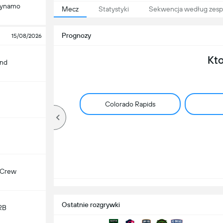
Dynamo
Mecz
Statystyki
Sekwencja według zesp
Prognozy
15/08/2026
Kt
and
Colorado Rapids
 Crew
Ostatnie rozgrywki
RB