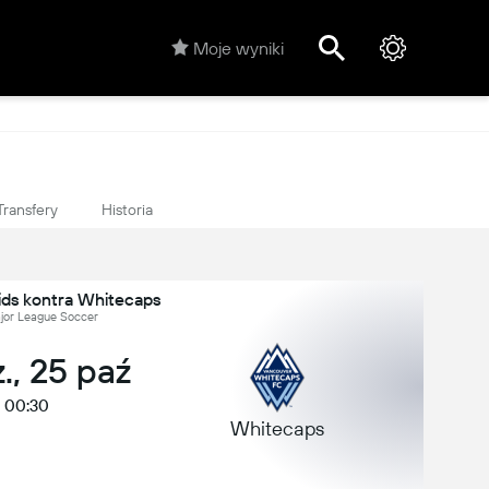
Moje wyniki
Transfery
Historia
ids kontra Whitecaps
jor League Soccer
., 25 paź
00:30
Whitecaps