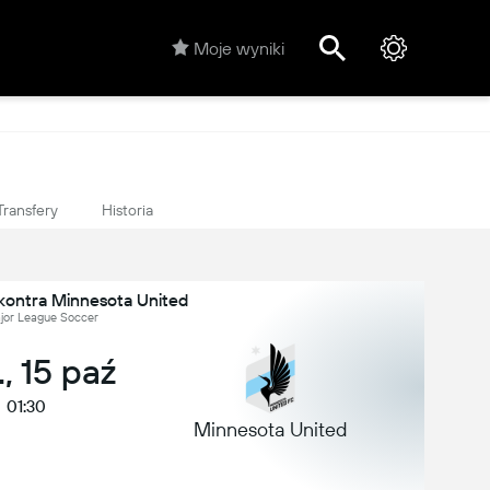
Moje wyniki
Transfery
Historia
kontra Minnesota United
jor League Soccer
, 15 paź
01:30
Minnesota United