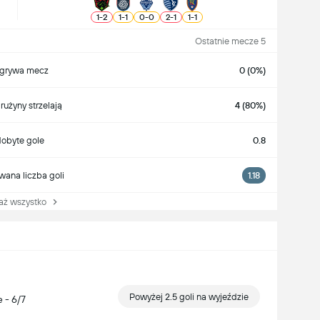
1
-
2
1
-
1
0
-
0
2
-
1
1
-
1
Ostatnie mecze 5
grywa mecz
0 (0%)
rużyny strzelają
4 (80%)
obyte gole
0.8
wana liczba goli
1.18
 wszystko
Powyżej 2.5 goli na wyjeździe
 - 6/7