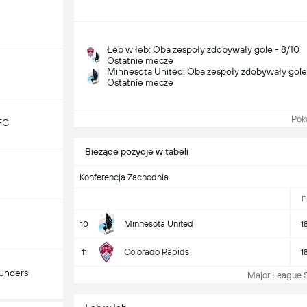
Łeb w łeb: Oba zespoły zdobywały gole - 8/10
Ostatnie mecze
Minnesota United: Oba zespoły zdobywały gole
Ostatnie mecze
Pokaż
FC
Bieżące pozycje w tabeli
Konferencja Zachodnia
P
Minnesota United
10
1
Colorado Rapids
11
1
ounders
Major League Soc