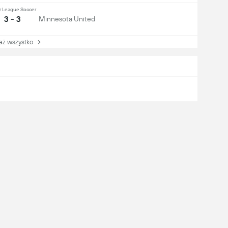
r League Soccer
3 - 3
Minnesota United
 wszystko