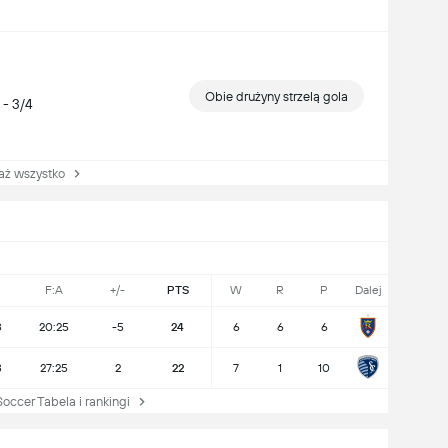
Obie drużyny strzelą gola
 - 3/4
 wszystko
F:A
+/-
PTS
W
R
P
Dalej
8
20:25
-5
24
6
6
6
8
27:25
2
22
7
1
10
cer Tabela i rankingi