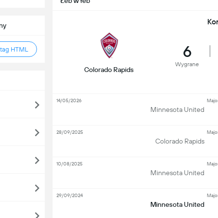
Łeb w łeb
Ko
ny
6
 tag HTML
Wygrane
Colorado Rapids
14/05/2026
Majo
Minnesota United
28/09/2025
Majo
Colorado Rapids
10/08/2025
Majo
Minnesota United
29/09/2024
Majo
Minnesota United