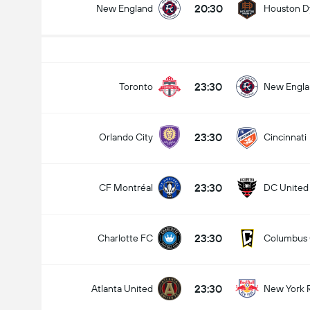
20:30
New England
Houston 
Liczba goli w meczu (2.5)
23:30
Toronto
New Engl
23:30
Orlando City
Cincinnati
Poniżej
Ponad
23:30
CF Montréal
DC United
23:30
Charlotte FC
Columbus
23:30
Atlanta United
New York 