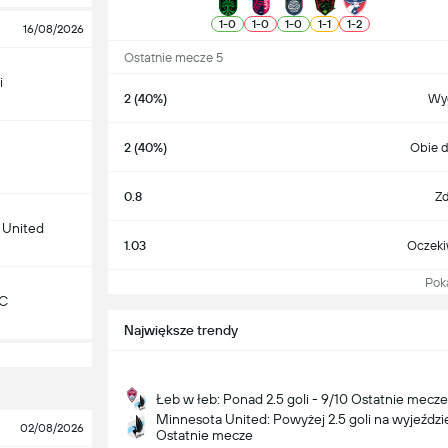
1
-
0
1
-
0
1
-
0
1
-
1
1
-
2
16/08/2026
Ostatnie mecze 5
i
2 (40%)
Wy
2 (40%)
Obie d
0.8
Zd
 United
1.03
Oczeki
Pokaż
KC
Największe trendy
Łeb w łeb: Ponad 2.5 goli - 9/10 Ostatnie mecze
Minnesota United: Powyżej 2.5 goli na wyjeździe
02/08/2026
Ostatnie mecze