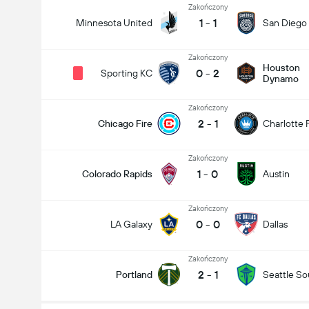
Zakończony
1
-
1
Minnesota United
San Diego
Zakończony
Houston
0
-
2
Sporting KC
Dynamo
Zakończony
2
-
1
Chicago Fire
Charlotte 
Zakończony
1
-
0
Colorado Rapids
Austin
Zakończony
0
-
0
LA Galaxy
Dallas
Zakończony
2
-
1
Portland
Seattle S