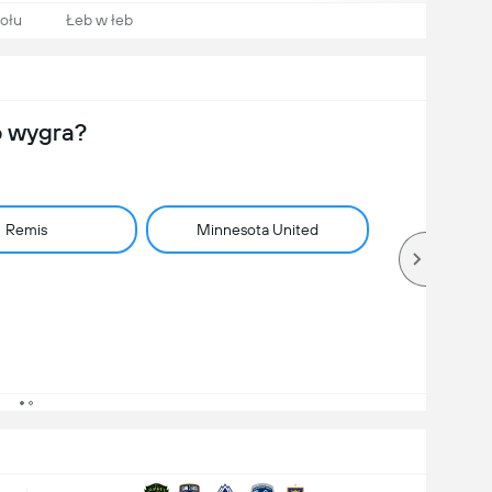
ołu
Łeb w łeb
o wygra?
Remis
Minnesota United