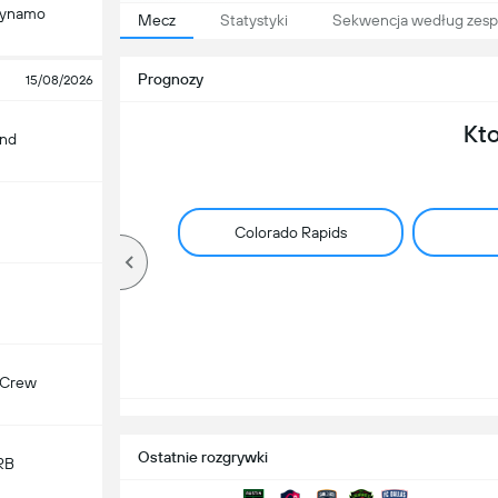
Dynamo
Mecz
Statystyki
Sekwencja według zesp
Prognozy
15/08/2026
Kt
and
Colorado Rapids
 Crew
Ostatnie rozgrywki
RB