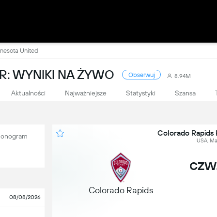
nesota United
: WYNIKI NA ŻYWO
Obserwuj
8.94M
Aktualności
Najważniejsze
Statystyki
Szansa
Colorado Rapids 
onogram
USA, Ma
czw.
Colorado Rapids
08/08/2026