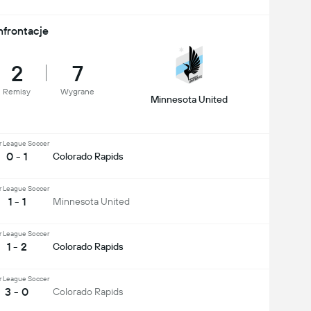
nfrontacje
2
7
Remisy
Wygrane
Minnesota United
r League Soccer
0 - 1
Colorado Rapids
r League Soccer
1 - 1
Minnesota United
r League Soccer
1 - 2
Colorado Rapids
r League Soccer
3 - 0
Colorado Rapids