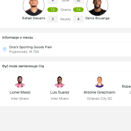
9
Gole
10
7.2
Ocena
7.4
Rafael Navarro
Denis Bouanga
3
Asysty
4
Informacje o meczu
Dick's Sporting Goods Park
Pojemność: 19,734
Być może zainteresuje Cię
Robe
Lionel Messi
Luis Suarez
Antoine Griezmann
C
Inter Miami
Inter Miami
Orlando City SC