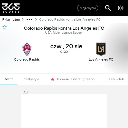
Moje wyniki
Piłka nożna
Colorado Rapids kontra Los Angeles FC
Colorado Rapids kontra Los Angeles FC
USA, Major League Soccer
czw., 20 sie
01:30
Colorado Rapids
Los Angeles FC
Mecz
Statystyki
Sekwencja według zespołu
Łeb w łeb
Ad