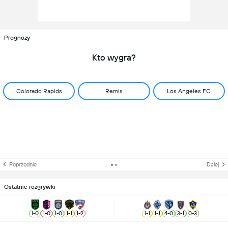
Prognozy
Kto wygra?
Colorado Rapids
Remis
Los Angeles FC
Poprzednie
Dalej
Ostatnie rozgrywki
1
-
0
1
-
0
1
-
0
1
-
1
1
-
2
1
-
1
1
-
1
4
-
0
3
-
1
0
-
3