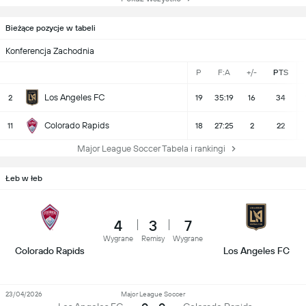
Bieżące pozycje w tabeli
Konferencja Zachodnia
P
F:A
+/-
PTS
Los Angeles FC
2
19
35:19
16
34
Colorado Rapids
11
18
27:25
2
22
Major League Soccer Tabela i rankingi
Łeb w łeb
4
3
7
Wygrane
Remisy
Wygrane
Colorado Rapids
Los Angeles FC
23/04/2026
Major League Soccer