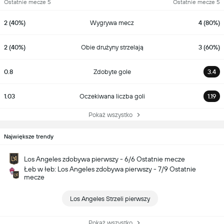
Ostatnie mecze 5
Ostatnie mecze 5
2 (40%)
Wygrywa mecz
4 (80%)
2 (40%)
Obie drużyny strzelają
3 (60%)
0.8
Zdobyte gole
3.4
1.03
Oczekiwana liczba goli
1.19
Pokaż wszystko
Największe trendy
Los Angeles zdobywa pierwszy - 6/6 Ostatnie mecze
Łeb w łeb: Los Angeles zdobywa pierwszy - 7/9 Ostatnie
mecze
Los Angeles Strzeli pierwszy
Pokaż wszystko