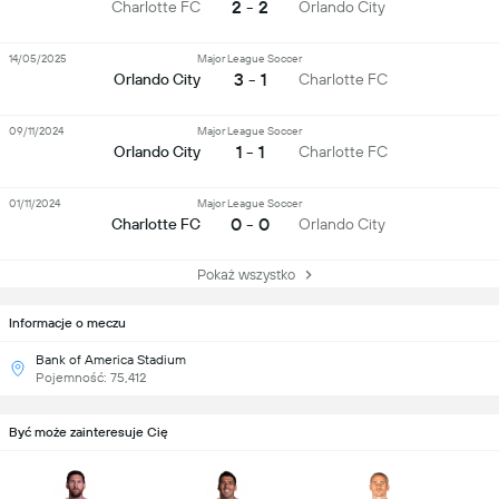
2 - 2
Charlotte FC
Orlando City
14/05/2025
Major League Soccer
3 - 1
Orlando City
Charlotte FC
09/11/2024
Major League Soccer
1 - 1
Orlando City
Charlotte FC
01/11/2024
Major League Soccer
0 - 0
Charlotte FC
Orlando City
Pokaż wszystko
Informacje o meczu
Bank of America Stadium
Pojemność: 75,412
Być może zainteresuje Cię