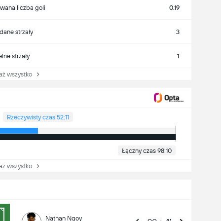
wana liczba goli
0.19
ane strzały
3
lne strzały
1
 wszystko
Rzeczywisty czas 52:11
Łączny czas 98:10
 wszystko
Nathan Ngoy