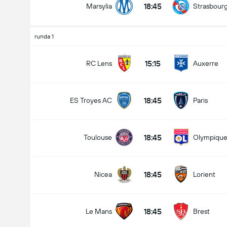
18:45
Marsylia
Strasbour
runda 1
15:15
RC Lens
Auxerre
18:45
ES Troyes AC
Paris
18:45
Toulouse
Olympique
18:45
Nicea
Lorient
18:45
Le Mans
Brest