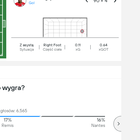
90 + 4'
Gol
Z asystą
Right Foot
0.11
0.64
Sytuacja
Część ciała
xG
xGOT
o wygra?
głosów: 6,565
17%
16%
Remis
Nantes