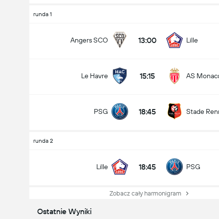
runda 1
13:00
Angers SCO
Lille
15:15
Le Havre
AS Monac
18:45
PSG
Stade Ren
runda 2
18:45
Lille
PSG
Zobacz cały harmonigram
Ostatnie Wyniki