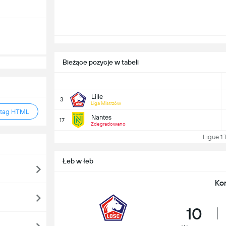
Bieżące pozycje w tabeli
Lille
3
Liga Mistrzów
 tag HTML
Nantes
17
Zdegradowano
Ligue 1 Ta
Łeb w łeb
Ko
10