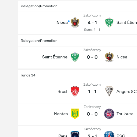
Relegation/Promotion
Zakończony
4
-
1
Nicea
Saint Étie
Suma 4 - 1
Relegation/Promotion
Zakończony
0
-
0
Saint Étienne
Nicea
runda 34
Liczba goli w meczu (2.5)
Zakończony
1
-
1
Brest
Angers S
Zaniechany
0
-
0
Nantes
Toulouse
Zakończony
2
-
1
Paris
PSG