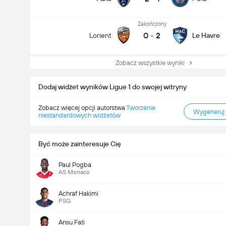
Zakończony
0
-
2
Lorient
Le Havre
Zobacz wszystkie wyniki
Dodaj widżet wyników Ligue 1 do swojej witryny
Zobacz więcej opcji autorstwa
Tworzenie
Wygeneruj
niestandardowych widżetów
Być może zainteresuje Cię
Paul Pogba
AS Monaco
Achraf Hakimi
PSG
Ansu Fati