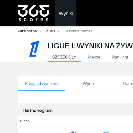
Wyniki
Piłka nożna
Ligue 1
Lille kontra Nantes
LIGUE 1: WYNIKI NA ŻY
SZCZEGÓŁY
Mecze
Rankingi
Przegląd wyników
Wyniki
Harm
Harmonogram
runda 1