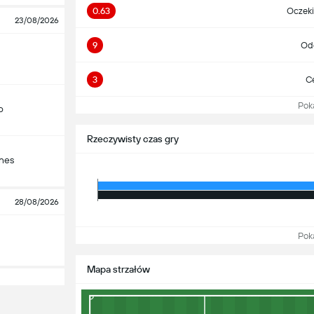
0.63
Oczeki
23/08/2026
9
Odd
3
Ce
Pokaż
o
Rzeczywisty czas gry
nes
28/08/2026
Pokaż
Mapa strzałów