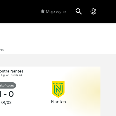
Moje wyniki
ria
kontra Nantes
, Ligue 1, runda 24
akończony
1
-
0
Nantes
01/03