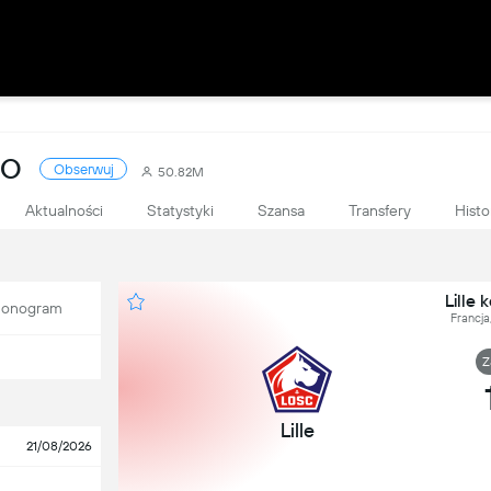
WO
Obserwuj
50.82M
Aktualności
Statystyki
Szansa
Transfery
Histo
Lille 
onogram
Francja
Z
Lille
21/08/2026