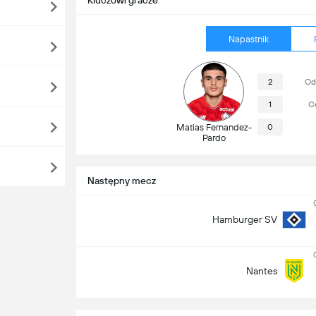
Kluczowi gracze
Napastnik
2
Od
1
Ce
Matias Fernandez-
0
Pardo
Następny mecz
Hamburger SV
Nantes