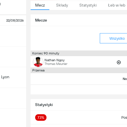
g
Mecz
Składy
Statystyki
Łeb w łeb
Mecze
22/08/2026
Wszystko
Koniec 90 minuty
Nathan Ngoy
Thomas Meunier
Przerwa
 Lyon
No
Statystyki
73%
Pos