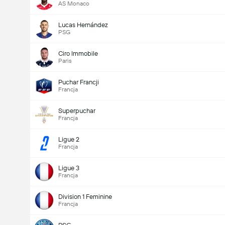
AS Monaco
Lucas Hernández
PSG
Ciro Immobile
Paris
Puchar Francji
Francja
Superpuchar
Francja
Ligue 2
Francja
Ligue 3
Francja
Division 1 Feminine
Francja