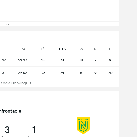
P
F:A
+/-
PTS
W
R
P
34
52:37
15
61
18
7
9
34
29:52
-23
24
5
9
20
bela i rankingi
nfrontacje
3
1