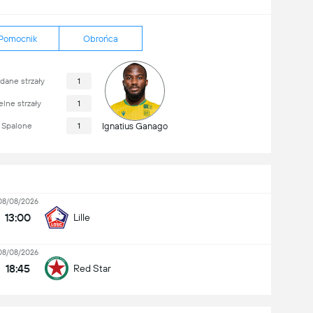
Pomocnik
Obrońca
dane strzały
1
lne strzały
1
Spalone
1
Ignatius Ganago
08/08/2026
13:00
Lille
08/08/2026
18:45
Red Star