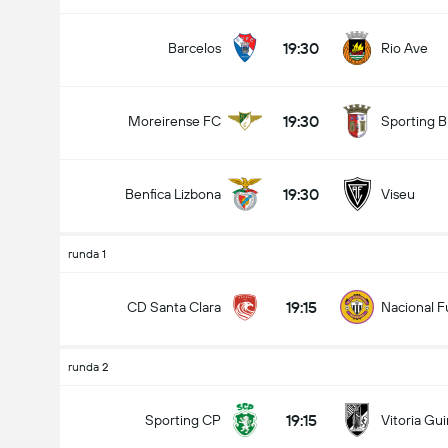
19:30
Barcelos
Rio Ave
19:30
Moreirense FC
Sporting B
19:30
Benfica Lizbona
Viseu
runda 1
19:15
CD Santa Clara
Nacional F
runda 2
19:15
Sporting CP
Vitoria Gu