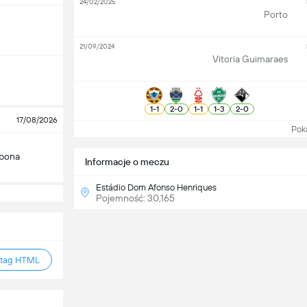
24/02/2025
Porto
21/09/2024
Vitoria Guimaraes
1
-
1
2
-
0
1
-
1
1
-
3
2
-
0
17/08/2026
Pokaż
zbona
Informacje o meczu
Estádio Dom Afonso Henriques
Pojemność: 30,165
 tag HTML