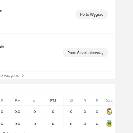
ze
Porto Wygrać
nie
Porto Strzeli pierwszy
 wszystko
P
F:A
+/-
PTS
W
R
P
Dalej
0
0:0
0
0
0
0
0
0
0:0
0
0
0
0
0