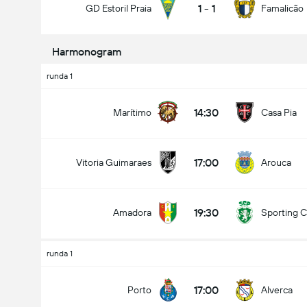
1
-
1
GD Estoril Praia
Famalicão
Harmonogram
runda 1
Liczba goli w meczu (2.5)
14:30
Marítimo
Casa Pia
Poniżej
Ponad
17:00
Vitoria Guimaraes
Arouca
19:30
Amadora
Sporting 
runda 1
17:00
Porto
Alverca