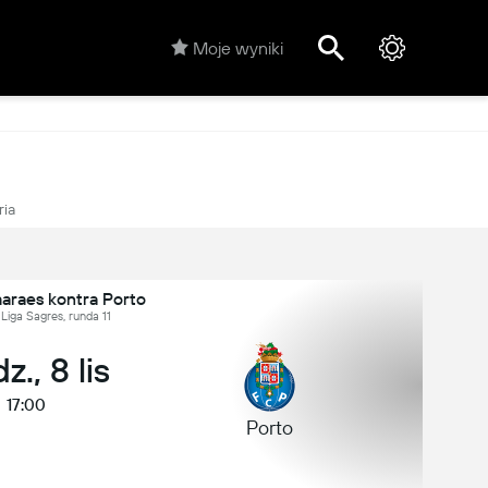
Moje wyniki
ria
maraes kontra Porto
 Liga Sagres, runda 11
z., 8 lis
17:00
Porto