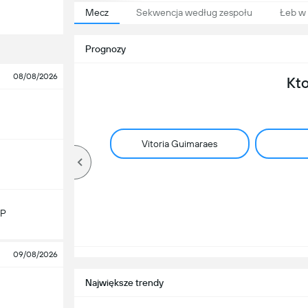
Mecz
Sekwencja według zespołu
Łeb w 
Prognozy
08/08/2026
Kt
Vitoria Guimaraes
CP
09/08/2026
Największe trendy