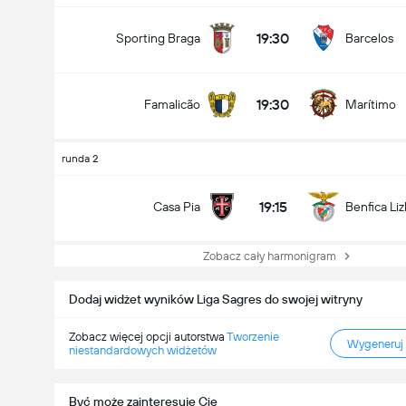
19:30
Sporting Braga
Barcelos
19:30
Famalicão
Marítimo
runda 2
19:15
Casa Pia
Benfica Li
Zobacz cały harmonigram
Dodaj widżet wyników Liga Sagres do swojej witryny
Zobacz więcej opcji autorstwa
Tworzenie
Wygeneruj
niestandardowych widżetów
Być może zainteresuje Cię