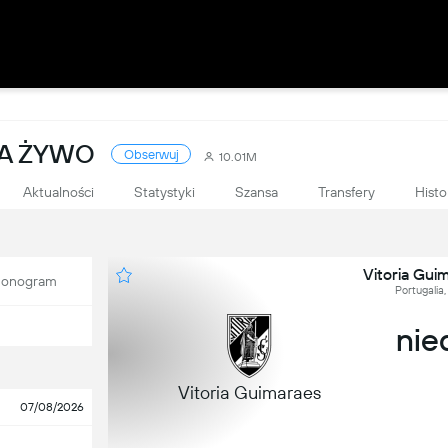
NA ŻYWO
Obserwuj
10.01M
Aktualności
Statystyki
Szansa
Transfery
Histo
Vitoria Gui
onogram
Portugalia,
nied
Vitoria Guimaraes
07/08/2026