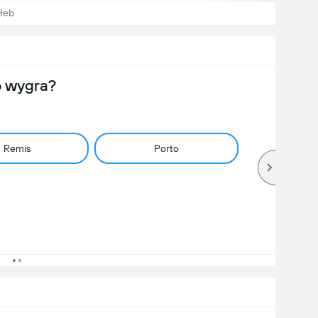
łeb
o wygra?
Remis
Porto