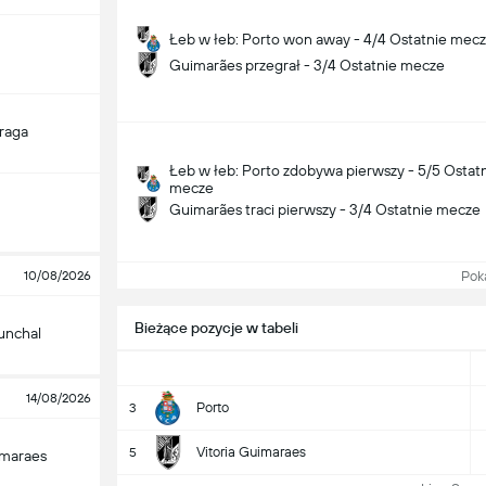
Łeb w łeb: Porto won away - 4/4 Ostatnie mec
Guimarães przegrał - 3/4 Ostatnie mecze
raga
Łeb w łeb: Porto zdobywa pierwszy - 5/5 Ostat
mecze
Guimarães traci pierwszy - 3/4 Ostatnie mecze
Pokaż
10/08/2026
Bieżące pozycje w tabeli
unchal
14/08/2026
Porto
3
Vitoria Guimaraes
5
imaraes