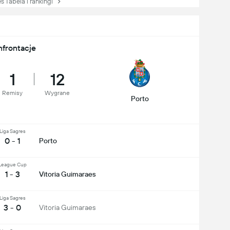
Tabela i rankingi
nfrontacje
1
12
Remisy
Wygrane
Porto
Liga Sagres
0 - 1
Porto
League Cup
1 - 3
Vitoria Guimaraes
Liga Sagres
3 - 0
Vitoria Guimaraes