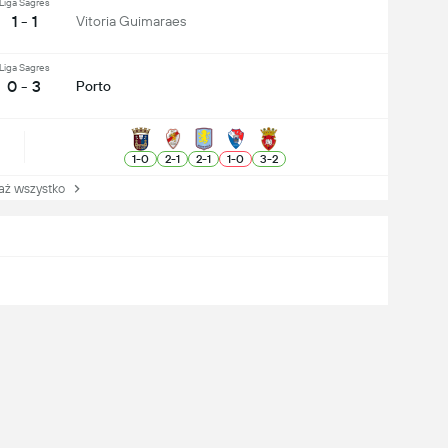
Liga Sagres
1 - 1
Vitoria Guimaraes
Liga Sagres
0 - 3
Porto
1
-
0
2
-
1
2
-
1
1
-
0
3
-
2
 wszystko