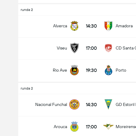
runda 2
14:30
Alverca
Amadora
17:00
Viseu
CD Santa 
19:30
Rio Ave
Porto
runda 2
14:30
Nacional Funchal
GD Estoril 
17:00
Arouca
Moreirens