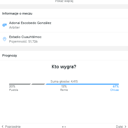
Pokaż więcej
Informacje o meczu
Adonai Escobedo González
Arbiter
Estadio Cuauhtémoc
Pojemność: 51,726
Prognozy
Kto wygra?
Suma głosów: 4,415
20%
13%
67%
Puebla
Remis
Chivas
Poprzednie
Dalej