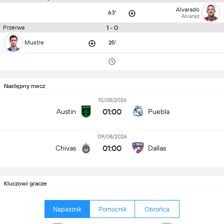
Alvarado
63'
Alvarez
1 - 0
Przerwa
Mustre
25'
Następny mecz
10/08/2026
01:00
Austin
Puebla
09/08/2026
01:00
Chivas
Dallas
Kluczowi gracze
Napastnik
Pomocnik
Obrońca