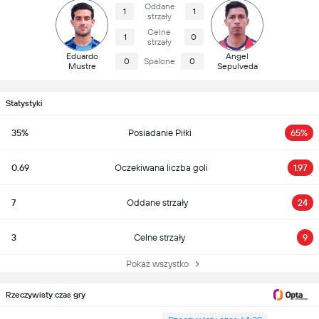
Oddane
1
1
strzały
Celne
1
0
strzały
Eduardo
Angel
0
Spalone
0
Mustre
Sepulveda
Statystyki
35%
Posiadanie Piłki
65%
0.69
Oczekiwana liczba goli
1.97
7
Oddane strzały
24
3
Celne strzały
9
Pokaż wszystko
Rzeczywisty czas gry