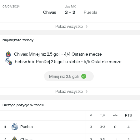
07/04/2024
Liga MX
3 - 2
Chivas
Puebla
Pokaż wszystko
Największe trendy
Chivas: Mniej niż 2.5 goli - 4/4 Ostatnie mecze
Łeb w łeb: Poniżej 2.5 goli u siebie - 5/5 Ostatnie mecze
Mniej niż 2.5 goli
Pokaż wszystko
Bieżące pozycje w tabeli
P
F:A
+/-
PTS
Puebla
11
3
3:3
0
4
Chivas
12
3
2:3
-1
4