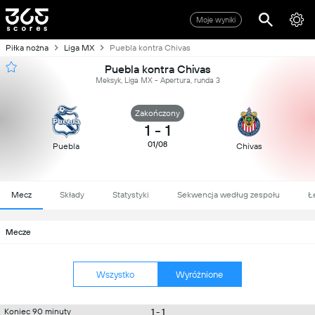
Moje wyniki
Piłka nożna
Liga MX
Puebla kontra Chivas
Puebla kontra Chivas
Meksyk, Liga MX - Apertura, runda 3
Zakończony
1
-
1
01/08
Puebla
Chivas
Mecz
Składy
Statystyki
Sekwencja według zespołu
Ł
Mecze
Wszystko
Wyróżnione
1 - 1
Koniec 90 minuty