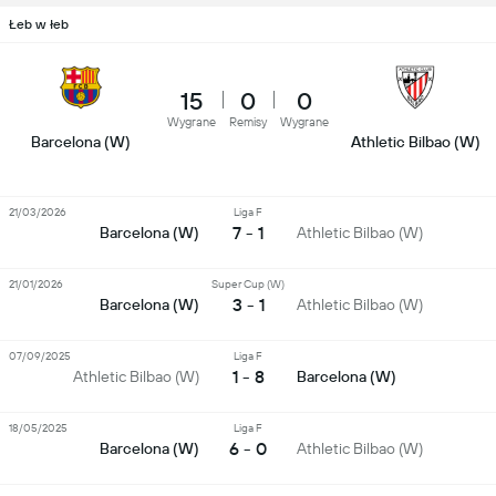
Łeb w łeb
15
0
0
Wygrane
Remisy
Wygrane
Barcelona (W)
Athletic Bilbao (W)
21/03/2026
Liga F
7 - 1
Barcelona (W)
Athletic Bilbao (W)
21/01/2026
Super Cup (W)
3 - 1
Barcelona (W)
Athletic Bilbao (W)
07/09/2025
Liga F
1 - 8
Athletic Bilbao (W)
Barcelona (W)
18/05/2025
Liga F
6 - 0
Barcelona (W)
Athletic Bilbao (W)