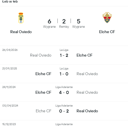
Łeb w łeb
6
2
5
Wygrane
Remisy
Wygrane
Real Oviedo
Elche CF
26/04/2026
La Liga
1 - 2
Real Oviedo
Elche CF
21/09/2025
La Liga
1 - 0
Elche CF
Real Oviedo
24/11/2024
Liga Adelante
4 - 0
Elche CF
Real Oviedo
05/04/2024
Liga Adelante
0 - 2
Elche CF
Real Oviedo
15/12/2023
Liga Adelante