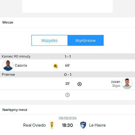
Mecze
Wszystko
Wyróżnione
1 - 1
Koniec 90 minuty
Cazorla
65'
0 - 1
Przerwa
Josan
22'
Bigas
Następny mecz
08/08/2026
18:30
Real Oviedo
Le Havre