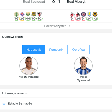
0 - 1
Real Sociedad
Real Madryt
1
-
2
2
-
2
4
-
1
1
-
0
4
-
2
2
-
1
2
-
1
2
-
1
2
-
4
1
-
2
Pokaż wszystko
Kluczowi gracze
Napastnik
Pomocnik
Obrońca
Kylian Mbappe
Mikel
Oyarzabal
Informacje o meczu
Estadio Bernabéu