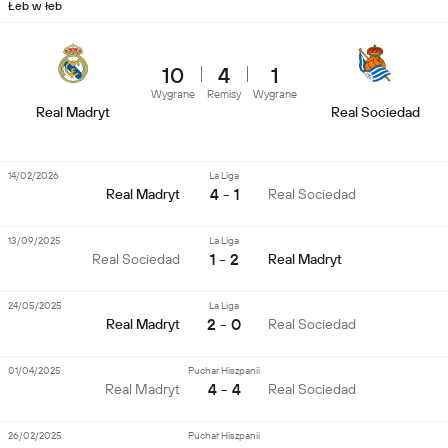
Łeb w łeb
10
4
1
Wygrane
Remisy
Wygrane
Real Madryt
Real Sociedad
14/02/2026
La Liga
4 - 1
Real Madryt
Real Sociedad
13/09/2025
La Liga
1 - 2
Real Sociedad
Real Madryt
24/05/2025
La Liga
2 - 0
Real Madryt
Real Sociedad
01/04/2025
Puchar Hiszpanii
4 - 4
Real Madryt
Real Sociedad
26/02/2025
Puchar Hiszpanii