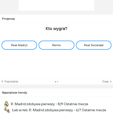
Prognozy
Kto wygra?
Real Madryt
Remis
Real Sociedad
Poprzednie
Dalej
Największe trendy
R. Madrid zdobywa pierwszy - 8/9 Ostatnie mecze
Łeb w łeb: R. Madrid zdobywa pierwszy - 6/7 Ostatnie mecze