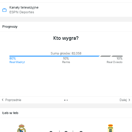
Kanały telewizyjne
ESPN Deportes
Prognozy
Kto wygra?
Suma głosów: 82,058
80%
10%
10%
Real Madryt
Remis
Real Oviedo
Poprzednie
Dalej
Łeb w łeb