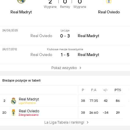
2
0
0
Wygrane
Remisy
Wygrane
Real Madryt
Real Oviedo
24/08/2025
La Liga
0 - 3
Real Oviedo
Real Madryt
24/07/2012
Klubowe mecze towarzyskie
1 - 5
Real Oviedo
Real Madryt
Pokaż wszystko
Bieżące pozycje w tabeli
P
F:A
+/-
PTS
Real Madryt
2
38
77:35
42
86
2
Liga Mistrzów
Real Oviedo
20
38
26:60
-34
29
Zdegradowano
La Liga Tabela i rankingi