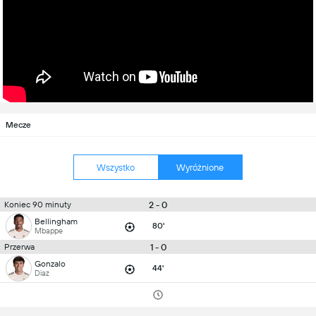
Mecze
Wszystko
Wyróżnione
2 - 0
Koniec 90 minuty
Bellingham
80'
Mbappe
1 - 0
Przerwa
Gonzalo
44'
Diaz