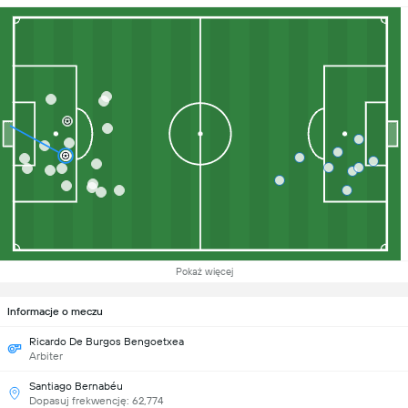
Pokaż więcej
Informacje o meczu
Ricardo De Burgos Bengoetxea
Arbiter
Santiago Bernabéu
Dopasuj frekwencję: 62,774