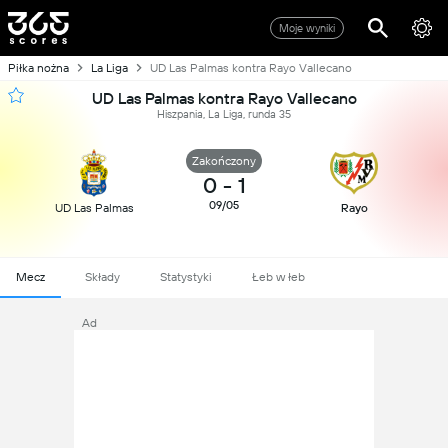
Moje wyniki
Piłka nożna
La Liga
UD Las Palmas kontra Rayo Vallecano
UD Las Palmas kontra Rayo Vallecano
Hiszpania, La Liga, runda 35
Zakończony
0
-
1
09/05
UD Las Palmas
Rayo
Mecz
Składy
Statystyki
Łeb w łeb
Ad