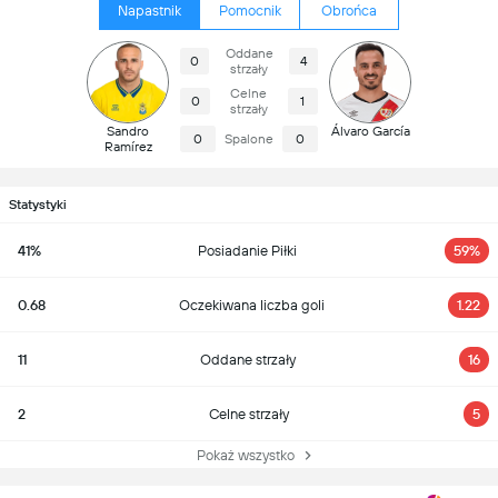
Napastnik
Pomocnik
Obrońca
Oddane
0
4
strzały
Celne
0
1
strzały
Sandro
Álvaro García
0
Spalone
0
Ramírez
Statystyki
41%
Posiadanie Piłki
59%
0.68
Oczekiwana liczba goli
1.22
11
Oddane strzały
16
2
Celne strzały
5
Pokaż wszystko