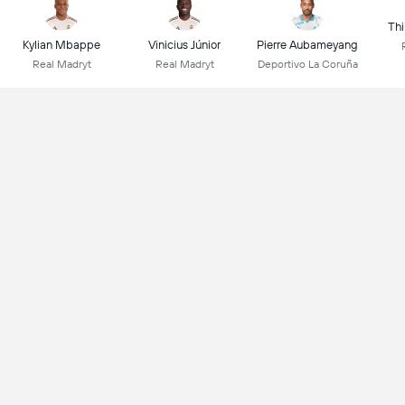
Thi
Kylian Mbappe
Vinicius Júnior
Pierre Aubameyang
Real Madryt
Real Madryt
Deportivo La Coruña