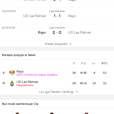
06/03/2021
Liga Adelante
1 - 1
UD Las Palmas
Rayo
20/12/2020
Liga Adelante
2 - 0
Rayo
UD Las Palmas
Pokaż wszystko
Bieżące pozycje w tabeli
P
F:A
+/-
PTS
Rayo
8
38
41:45
-4
52
UEFA Conference League Qualifiers
UD Las Palmas
19
38
40:61
-21
32
Zdegradowano
La Liga Tabela i rankingi
Być może zainteresuje Cię