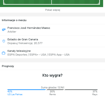
Pokaż więcej
Informacje o meczu
Francisco José Hernández Maeso
Arbiter
Estadio de Gran Canaria
Dopasuj frekwencję: 20,577
Kanały telewizyjne
ESPN Deportes / ESPN+ - USA / ESPN App - USA
Prognozy
Kto wygra?
Suma głosów: 13,961
43%
20%
37%
UD Las Palmas
Remis
Rayo