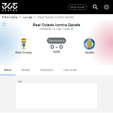
Moje wyniki
Piłka nożna
La Liga
Real Oviedo kontra Getafe
Real Oviedo kontra Getafe
Hiszpania, La Liga, runda 35
Zakończony
0
-
0
10/05
Real Oviedo
Getafe
Mecz
Składy
Statystyki
Łeb w łeb
Ad