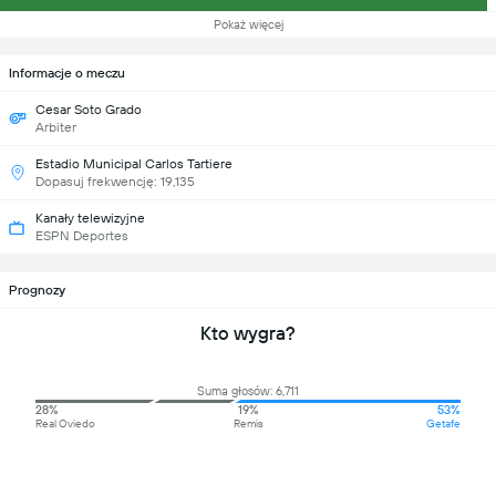
Pokaż więcej
Informacje o meczu
Cesar Soto Grado
Arbiter
Estadio Municipal Carlos Tartiere
Dopasuj frekwencję: 19,135
Kanały telewizyjne
ESPN Deportes
Prognozy
Kto wygra?
Suma głosów: 6,711
28%
19%
53%
Real Oviedo
Remis
Getafe