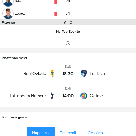
Sibo
78'
López
54'
0 - 0
Przerwa
No Top Events
Następny mecz
Dziś
18:30
Real Oviedo
Le Havre
Dziś
14:00
Tottenham Hotspur
Getafe
Kluczowi gracze
Napastnik
Pomocnik
Obrońca