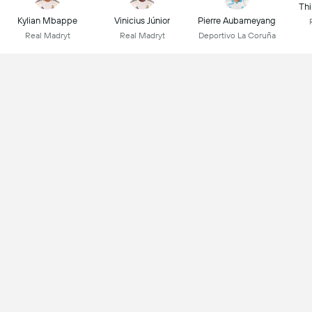
Thi
Kylian Mbappe
Vinicius Júnior
Pierre Aubameyang
Real Madryt
Real Madryt
Deportivo La Coruña