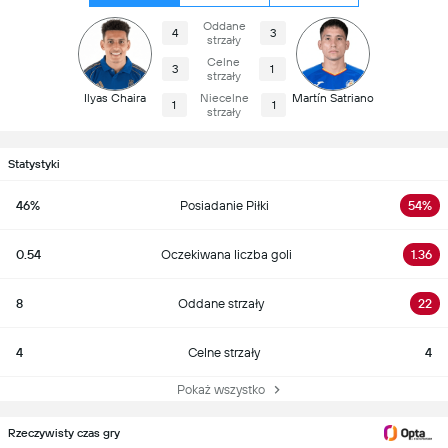
Oddane
4
3
strzały
Celne
3
1
strzały
Ilyas Chaira
Niecelne
Martín Satriano
1
1
strzały
Statystyki
46%
Posiadanie Piłki
54%
0.54
Oczekiwana liczba goli
1.36
8
Oddane strzały
22
4
Celne strzały
4
Pokaż wszystko
Rzeczywisty czas gry