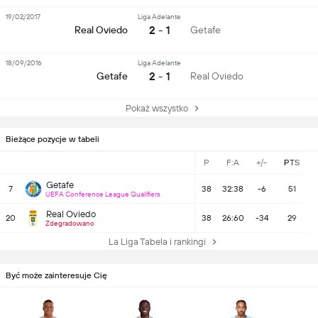
19/02/2017
Liga Adelante
2 - 1
Real Oviedo
Getafe
18/09/2016
Liga Adelante
2 - 1
Getafe
Real Oviedo
Pokaż wszystko
Bieżące pozycje w tabeli
P
F:A
+/-
PTS
Getafe
7
38
32:38
-6
51
UEFA Conference League Qualifiers
Real Oviedo
20
38
26:60
-34
29
Zdegradowano
La Liga Tabela i rankingi
Być może zainteresuje Cię