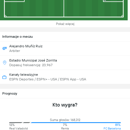
Pokaż więcej
Informacje o meczu
Alejandro Muñíz Ruiz
Arbiter
Estadio Municipal José Zorrilla
Dopasuj frekwencję: 23,967
Kanały telewizyjne
ESPN Deportes / ESPN+ - USA / ESPN App - USA
Prognozy
Kto wygra?
Suma głosów: 168,312
12%
7%
81%
Real Valladolid
Remis
FC Barcelona