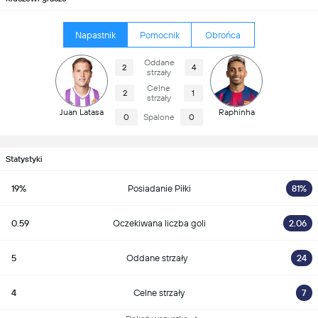
Napastnik
Pomocnik
Obrońca
Oddane
2
4
strzały
Celne
2
1
strzały
Juan Latasa
Raphinha
0
Spalone
0
Statystyki
19%
Posiadanie Piłki
81%
0.59
Oczekiwana liczba goli
2.06
5
Oddane strzały
24
4
Celne strzały
7