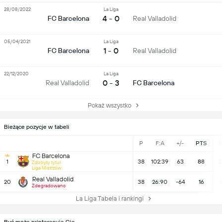
28/08/2022
La Liga
4 - 0
FC Barcelona
Real Valladolid
05/04/2021
La Liga
1 - 0
FC Barcelona
Real Valladolid
22/12/2020
La Liga
0 - 3
Real Valladolid
FC Barcelona
Pokaż wszystko
Bieżące pozycje w tabeli
P
F:A
+/-
PTS
FC Barcelona
1
38
102:39
63
88
2
Zdobyty tytuł
Liga Mistrzów
Real Valladolid
20
38
26:90
-64
16
Zdegradowano
La Liga Tabela i rankingi