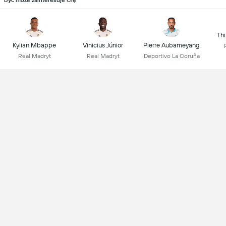
Być może zainteresuje Cię
Thi
Kylian Mbappe
Vinicius Júnior
Pierre Aubameyang
Real Madryt
Real Madryt
Deportivo La Coruña