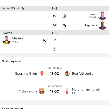
1 - 2
Koniec 90 minuty
Fermín
60'
Martín
54'
Raphinha
1 - 0
Przerwa
Sánchez
6'
Moro
Następny mecz
08/08/2026
15:00
Sporting Gijón
Real Valladolid
08/08/2026
Nottingham Forest
19:00
FC Barcelona
FC
Kluczowi gracze