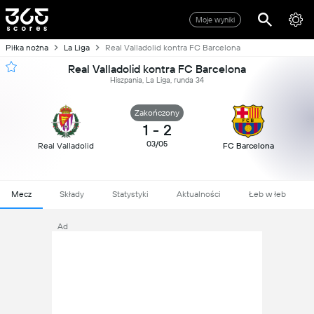
Moje wyniki
Piłka nożna
La Liga
Real Valladolid kontra FC Barcelona
Real Valladolid kontra FC Barcelona
Hiszpania, La Liga, runda 34
Zakończony
1
-
2
03/05
Real Valladolid
FC Barcelona
Mecz
Składy
Statystyki
Aktualności
Łeb w łeb
Ad