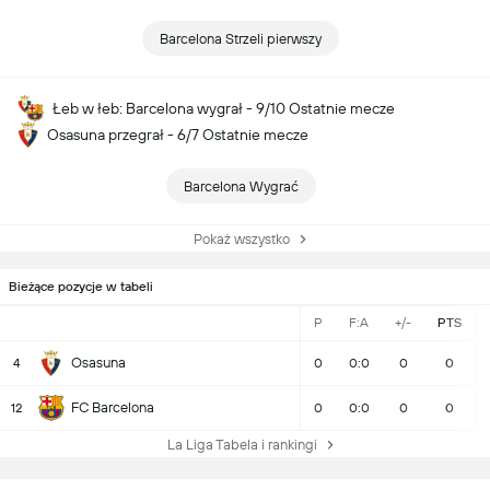
Barcelona Strzeli pierwszy
Łeb w łeb: Barcelona wygrał - 9/10 Ostatnie mecze
Osasuna przegrał - 6/7 Ostatnie mecze
Barcelona Wygrać
Pokaż wszystko
Bieżące pozycje w tabeli
P
F:A
+/-
PTS
Osasuna
4
0
0:0
0
0
FC Barcelona
12
0
0:0
0
0
La Liga Tabela i rankingi