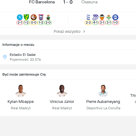
1 - 0
FC Barcelona
Osasuna
2
-
1
1
-
2
0
-
0
1
-
2
2
-
0
2
-
2
4
-
1
3
-
1
3
-
1
1
-
0
Pokaż wszystko
Informacje o meczu
Estadio El Sadar
Pojemność: 23,576
Być może zainteresuje Cię
Thi
Kylian Mbappe
Vinicius Júnior
Pierre Aubameyang
Real Madryt
Real Madryt
Deportivo La Coruña