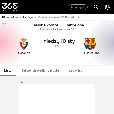
Moje wyniki
Piłka nożna
La Liga
Osasuna kontra FC Barcelona
Osasuna kontra FC Barcelona
Hiszpania, La Liga, runda 19
niedz., 10 sty
17:00
Osasuna
FC Barcelona
Mecz
Sekwencja według zespołu
Łeb w łeb
Ad