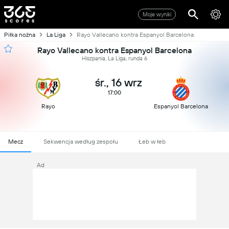
Moje wyniki
Piłka nożna
La Liga
Rayo Vallecano kontra Espanyol Barcelona
Rayo Vallecano kontra Espanyol Barcelona
Hiszpania, La Liga, runda 6
śr., 16 wrz
17:00
Rayo
Espanyol Barcelona
Mecz
Sekwencja według zespołu
Łeb w łeb
Ad