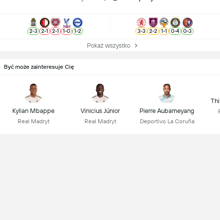
2
-
3
2
-
1
2
-
1
1
-
0
1
-
2
3
-
3
2
-
2
1
-
1
0
-
4
0
-
3
Pokaż wszystko
Być może zainteresuje Cię
Thi
Kylian Mbappe
Vinicius Júnior
Pierre Aubameyang
Real Madryt
Real Madryt
Deportivo La Coruña