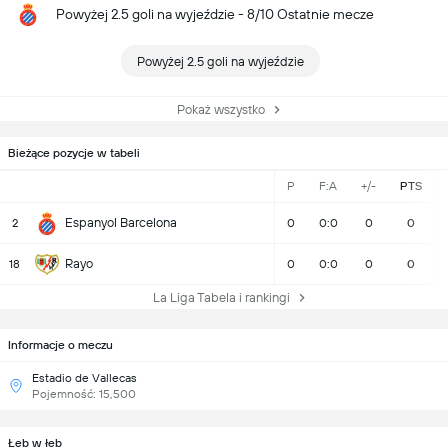
Powyżej 2.5 goli na wyjeździe - 8/10 Ostatnie mecze
Powyżej 2.5 goli na wyjeździe
Pokaż wszystko
Bieżące pozycje w tabeli
P
F:A
+/-
PTS
Espanyol Barcelona
2
0
0:0
0
0
Rayo
18
0
0:0
0
0
La Liga Tabela i rankingi
Informacje o meczu
Estadio de Vallecas
Pojemność: 15,500
Łeb w łeb