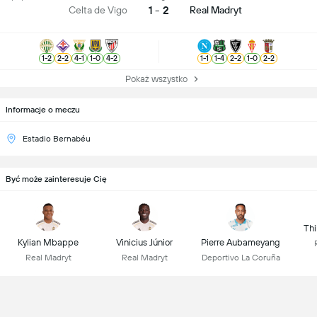
1 - 2
Celta de Vigo
Real Madryt
1
-
2
2
-
2
4
-
1
1
-
0
4
-
2
1
-
1
1
-
4
2
-
2
1
-
0
2
-
2
Pokaż wszystko
Informacje o meczu
Estadio Bernabéu
Być może zainteresuje Cię
Thi
Kylian Mbappe
Vinicius Júnior
Pierre Aubameyang
Real Madryt
Real Madryt
Deportivo La Coruña