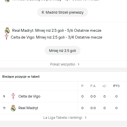
R. Madrid Strzeli pierwszy
Real Madryt: Mniej niż 2.5 goli - 5/6 Ostatnie mecze
Celta de Vigo: Mniej niż 2.5 goli - 3/4 Ostatnie mecze
Mniej niż 2.5 goli
Pokaż wszystko
Bieżące pozycje w tabeli
P
F:A
+/-
PTS
Celta de Vigo
9
0
0:0
0
0
Real Madryt
11
0
0:0
0
0
La Liga Tabela i rankingi