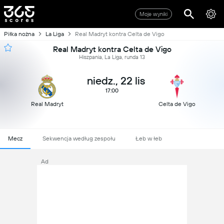
Moje wyniki
Piłka nożna
La Liga
Real Madryt kontra Celta de Vigo
Real Madryt kontra Celta de Vigo
Hiszpania, La Liga, runda 13
niedz., 22 lis
17:00
Real Madryt
Celta de Vigo
Mecz
Sekwencja według zespołu
Łeb w łeb
Ad