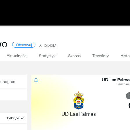
WO
Obserwuj
101.40M
Aktualności
Statystyki
Szansa
Transfery
Histo
UD Las Palma
onogram
Hiszpani
Z
UD Las Palmas
15/08/2026