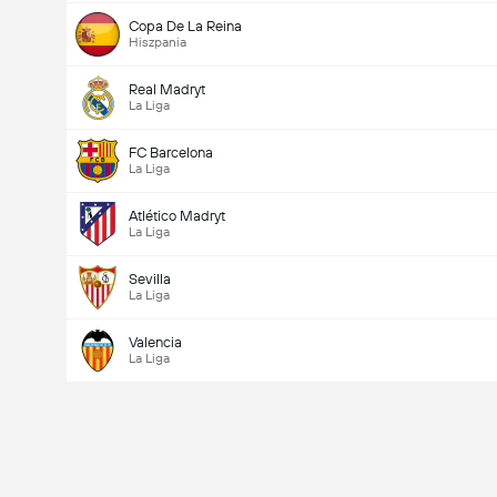
Copa De La Reina
Hiszpania
Real Madryt
La Liga
FC Barcelona
La Liga
Atlético Madryt
La Liga
Sevilla
La Liga
Valencia
La Liga