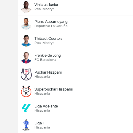
Vinicius Júnior
Real Madryt
Pierre Aubameyang
Deportivo La Coruña
Thibaut Courtois
Real Madryt
Frenkie de Jong
FC Barcelona
Puchar Hiszpanii
Hiszpania
Superpuchar Hiszpanii
Hiszpania
Liga Adelante
Hiszpania
Liga F
Hiszpania