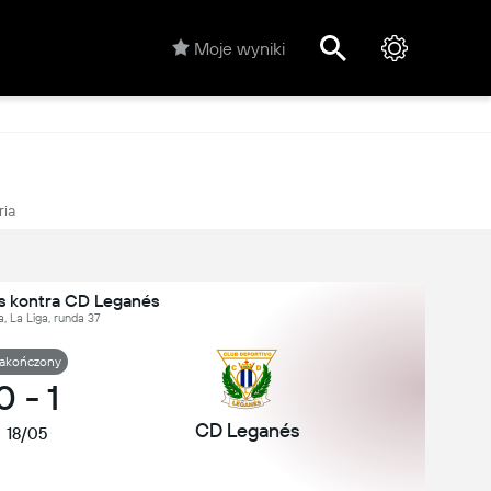
Moje wyniki
ria
s kontra CD Leganés
a, La Liga, runda 37
akończony
0
-
1
CD Leganés
18/05