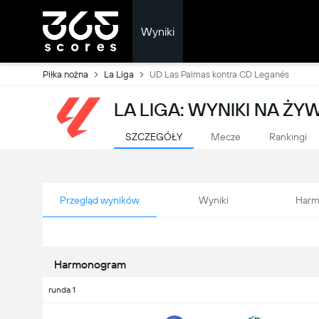
Wyniki
Piłka nożna
La Liga
UD Las Palmas kontra CD Leganés
LA LIGA: WYNIKI NA ŻY
SZCZEGÓŁY
Mecze
Rankingi
Przegląd wyników
Wyniki
Harm
Harmonogram
runda 1