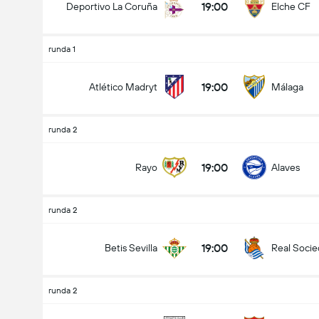
19:00
Deportivo La Coruña
Elche CF
runda 1
19:00
Atlético Madryt
Málaga
runda 2
19:00
Rayo
Alaves
runda 2
19:00
Betis Sevilla
Real Soci
runda 2