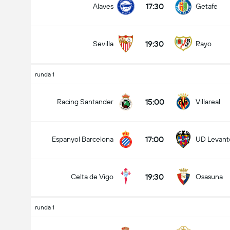
17:30
Alaves
Getafe
19:30
Sevilla
Rayo
runda 1
15:00
Racing Santander
Villareal
17:00
Espanyol Barcelona
UD Levante
19:30
Celta de Vigo
Osasuna
runda 1