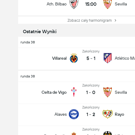
15:00
Ath. Bilbao
Sevilla
Zobacz cały harmonigram
Ostatnie Wyniki
runda 38
Zakończony
5
-
1
Villareal
Atlético M
runda 38
Zakończony
1
-
0
Celta de Vigo
Sevilla
Zakończony
1
-
2
Alaves
Rayo
Zakończony