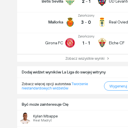
2
-
1
Betis Sevilla
UD Levante
Zakończony
3
-
0
Mallorka
Real Ovie
Zakończony
1
-
1
Girona FC
Elche CF
Zobacz wszystkie wyniki
Dodaj widżet wyników La Liga do swojej witryny
Zobacz więcej opcji autorstwa
Tworzenie
Wygeneruj
niestandardowych widżetów
Być może zainteresuje Cię
Kylian Mbappe
Real Madryt