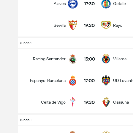
17:30
Alaves
Getafe
19:30
Sevilla
Rayo
runda 1
15:00
Racing Santander
Villareal
17:00
Espanyol Barcelona
UD Levante
19:30
Celta de Vigo
Osasuna
runda 1