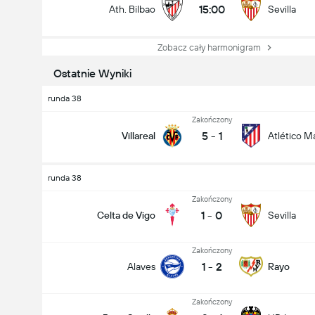
15:00
Ath. Bilbao
Sevilla
Zobacz cały harmonigram
Ostatnie Wyniki
runda 38
Zakończony
5
-
1
Villareal
Atlético M
runda 38
Zakończony
1
-
0
Celta de Vigo
Sevilla
Zakończony
1
-
2
Alaves
Rayo
Zakończony