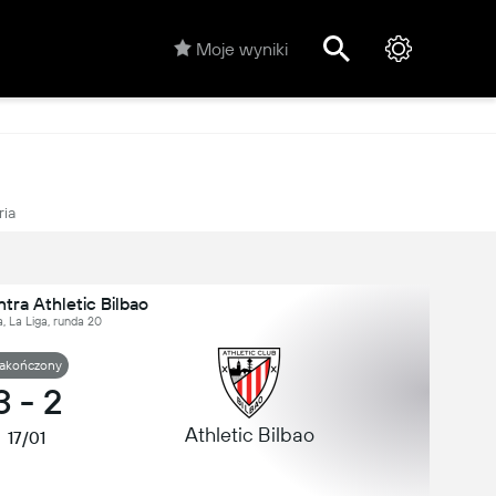
Moje wyniki
ria
tra Athletic Bilbao
, La Liga, runda 20
akończony
3
-
2
Athletic Bilbao
17/01