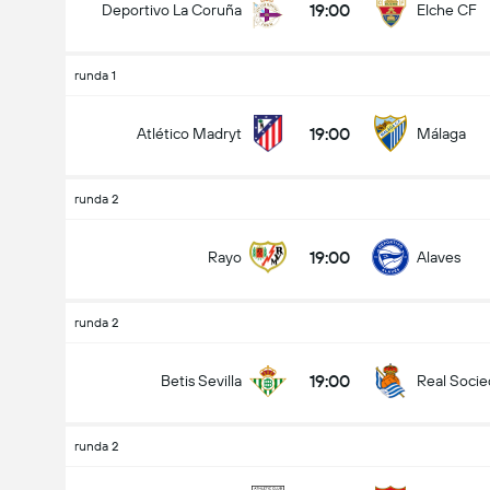
19:00
Deportivo La Coruña
Elche CF
runda 1
19:00
Atlético Madryt
Málaga
runda 2
19:00
Rayo
Alaves
runda 2
19:00
Betis Sevilla
Real Soci
runda 2