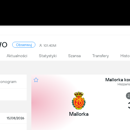
WO
Obserwuj
101.40M
Aktualności
Statystyki
Szansa
Transfery
Histo
Mallorka kon
onogram
Hiszpania
Z
Mallorka
15/08/2026