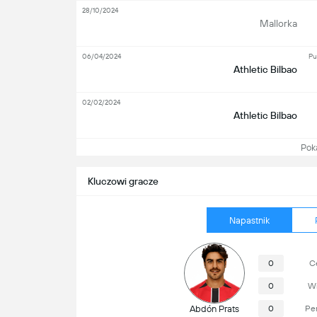
28/10/2024
Mallorka
06/04/2024
Pu
Athletic Bilbao
02/02/2024
Athletic Bilbao
Pokaż
Kluczowi gracze
Napastnik
0
Ce
0
Wi
Abdón Prats
0
Pe