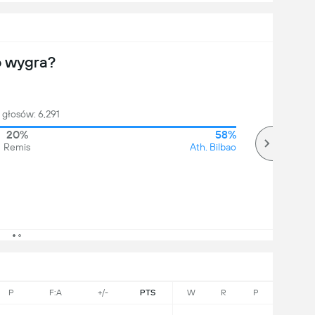
o wygra?
głosów: 6,291
20%
58%
Remis
Ath. Bilbao
P
F:A
+/-
PTS
W
R
P