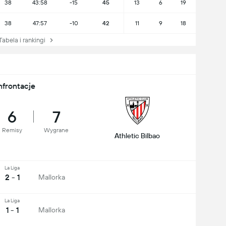
38
43:58
-15
45
13
6
19
38
47:57
-10
42
11
9
18
bela i rankingi
nfrontacje
6
7
Remisy
Wygrane
Athletic Bilbao
La Liga
2 - 1
Mallorka
La Liga
1 - 1
Mallorka