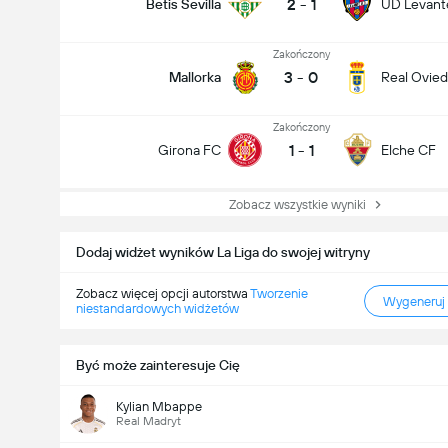
2
-
1
Betis Sevilla
UD Levante
Zakończony
3
-
0
Mallorka
Real Ovie
Zakończony
1
-
1
Girona FC
Elche CF
Zobacz wszystkie wyniki
Dodaj widżet wyników La Liga do swojej witryny
Zobacz więcej opcji autorstwa
Tworzenie
Wygeneruj
niestandardowych widżetów
Być może zainteresuje Cię
Kylian Mbappe
Real Madryt