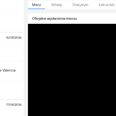
Mecz
Składy
Statystyki
Łeb w łeb
Oficjalne wydarzenia meczu
16/08/2026
 Valencia
17/08/2026