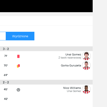
Wyróżnione
3 - 2
Unai Gomez
71'
Z ławki rezerwowej
70'
Gorka Guruzeta
69'
2 - 2
Nico Williams
45'
Unai Gomez
42'