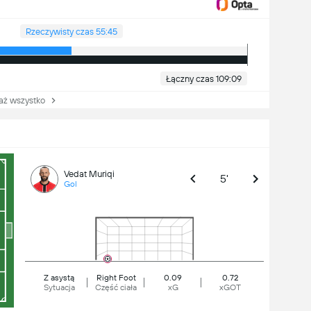
Rzeczywisty czas 55:45
Łączny czas 109:09
 wszystko
Vedat Muriqi
5'
Gol
Z asystą
Right Foot
0.09
0.72
Sytuacja
Część ciała
xG
xGOT