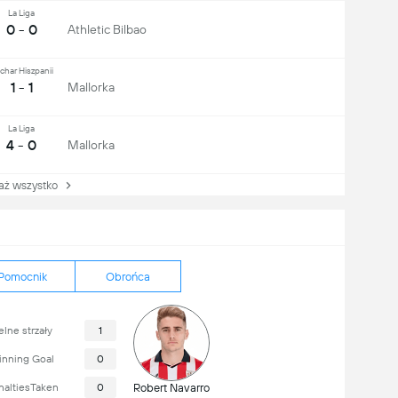
La Liga
0 - 0
Athletic Bilbao
char Hiszpanii
1 - 1
Mallorka
La Liga
4 - 0
Mallorka
 wszystko
Pomocnik
Obrońca
lne strzały
1
nning Goal
0
naltiesTaken
0
Robert Navarro