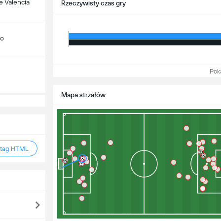
 Valencia
Rzeczywisty czas gry
do
Pokaż
Mapa strzałów
 tag HTML