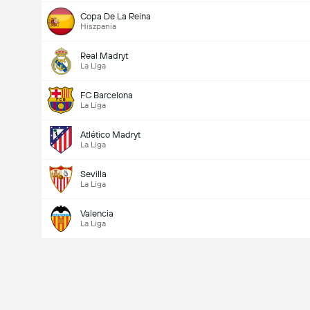
Copa De La Reina
Hiszpania
Real Madryt
La Liga
FC Barcelona
La Liga
Atlético Madryt
La Liga
Sevilla
La Liga
Valencia
La Liga