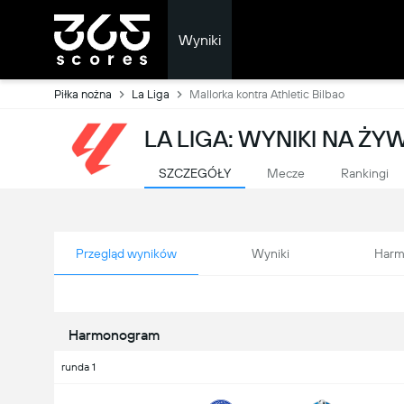
Wyniki
Piłka nożna
La Liga
Mallorka kontra Athletic Bilbao
LA LIGA: WYNIKI NA ŻY
SZCZEGÓŁY
Mecze
Rankingi
Przegląd wyników
Wyniki
Harm
Harmonogram
runda 1