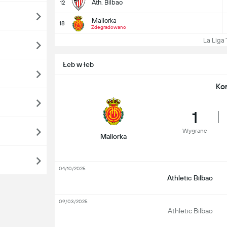
Ath. Bilbao
12
Mallorka
18
Zdegradowano
La Liga Ta
Łeb w łeb
Ko
1
Wygrane
Mallorka
04/10/2025
Athletic Bilbao
09/03/2025
Athletic Bilbao