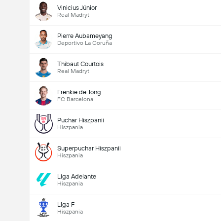
Vinicius Júnior
Real Madryt
Pierre Aubameyang
Liczba goli w meczu (2.5)
Deportivo La Coruña
Thibaut Courtois
Real Madryt
Suma głosów: 506
Frenkie de Jong
FC Barcelona
Puchar Hiszpanii
Hiszpania
Superpuchar Hiszpanii
Hiszpania
Liga Adelante
Hiszpania
Liga F
Hiszpania