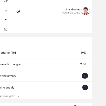
42'
Unai Gomez
8'
Gorka Guruzeta
5'
iadanie Piłki
49%
ana liczba goli
2.08
ane strzały
21
lne strzały
11
 wszystko