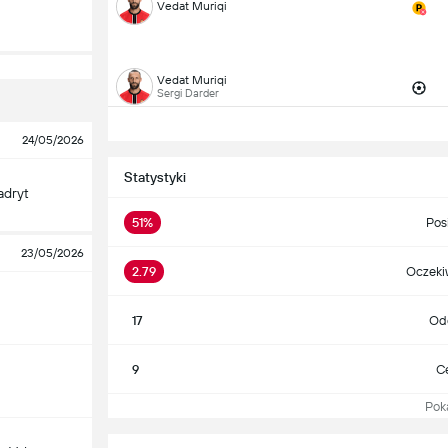
Vedat Muriqi
Vedat Muriqi
Sergi Darder
24/05/2026
Statystyki
adryt
51%
Pos
23/05/2026
2.79
Oczekiw
17
Odd
9
Ce
Pokaż