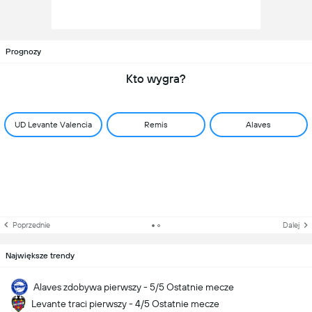
Prognozy
Kto wygra?
UD Levante Valencia
Remis
Alaves
Poprzednie
Dalej
Największe trendy
Alaves zdobywa pierwszy - 5/5 Ostatnie mecze
Levante traci pierwszy - 4/5 Ostatnie mecze