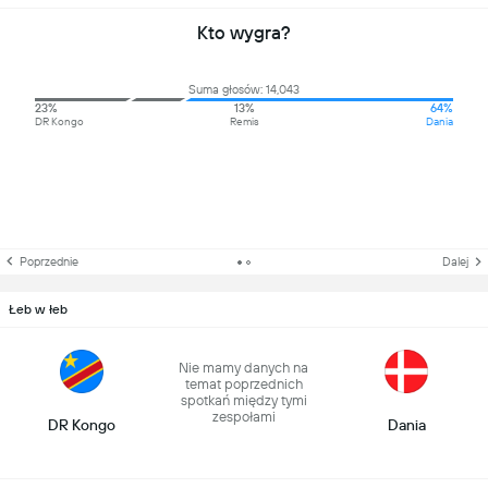
Kto wygra?
Suma głosów: 14,043
23%
13%
64%
DR Kongo
Remis
Dania
Poprzednie
Dalej
Łeb w łeb
Nie mamy danych na
temat poprzednich
spotkań między tymi
zespołami
DR Kongo
Dania