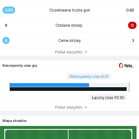
0.83
Oczekiwana liczba goli
0.82
8
Oddane strzały
12
4
Celne strzały
3
Pokaż wszystko
Rzeczywisty czas gry
Rzeczywisty czas 61:21
Łączny czas 93:30
Pokaż wszystko
Mapa strzałów