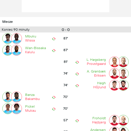
Mecze
0 - 0
Koniec 90 minuty
Mbuku
87'
Wissa
Wan-Bissaka
87'
Kalulu
L. Høgsberg
81'
Provstgaard
A. Grønbæk
74'
Eriksen
Høgh
74'
Höjlund
Banza
70'
Bakambu
Pickel
70'
Mukau
Froholdt
57'
Højbjerg
Andersen