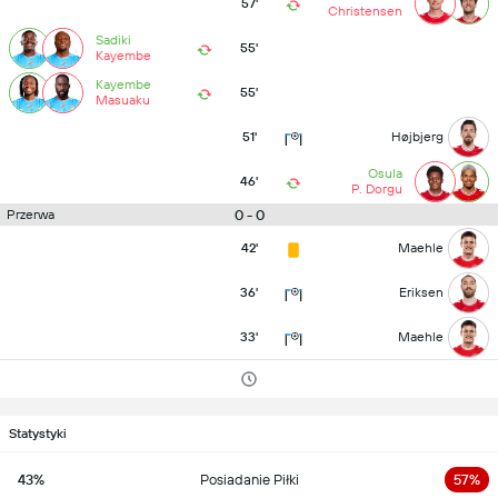
57'
Christensen
Sadiki
55'
Kayembe
Kayembe
55'
Masuaku
51'
Højbjerg
Osula
46'
P. Dorgu
0 - 0
Przerwa
42'
Maehle
36'
Eriksen
33'
Maehle
Statystyki
43%
Posiadanie Piłki
57%