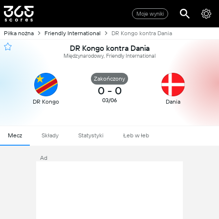
Moje wyniki
Piłka nożna
Friendly International
DR Kongo kontra Dania
DR Kongo kontra Dania
Międzynarodowy, Friendly International
Zakończony
0
-
0
03/06
DR Kongo
Dania
Mecz
Składy
Statystyki
Łeb w łeb
Ad