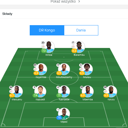
Pokaż wszystko
Składy
DR Kongo
Dania
20
17
7.3
6.2
Wissa
Bakambu
25
8
6
6.4
6.9
6.5
Kayembe
Moutoussamy
Mukau
26
3
4
22
24
6.7
7.4
7.1
6.9
6.5
Masuaku
Kapuadi
Tuanzebe
Mbemba
Kalulu
1
7.5
Mpasi