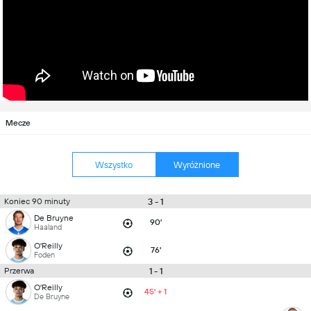
Mecze
Wszystko
Wyróżnione
3 - 1
Koniec 90 minuty
De Bruyne
90'
Haaland
O'Reilly
76'
Foden
1 - 1
Przerwa
O'Reilly
45' + 1
De Bruyne