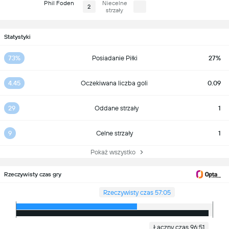
Phil Foden
Niecelne
2
strzały
Statystyki
73%
Posiadanie Piłki
27%
4.45
Oczekiwana liczba goli
0.09
29
Oddane strzały
1
9
Celne strzały
1
Pokaż wszystko
Rzeczywisty czas gry
Rzeczywisty czas 57:05
Łączny czas 96:51