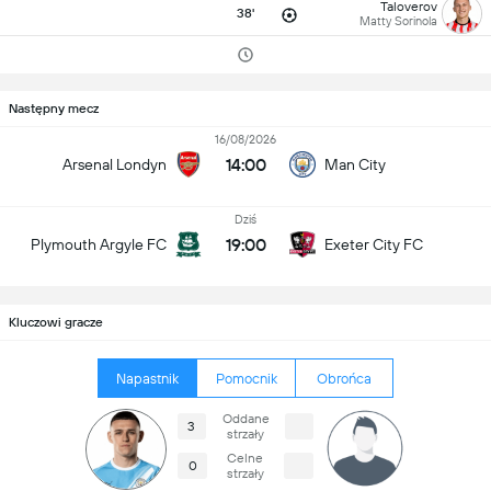
Taloverov
38'
Matty Sorinola
Następny mecz
16/08/2026
14:00
Arsenal Londyn
Man City
Dziś
19:00
Plymouth Argyle FC
Exeter City FC
Kluczowi gracze
Napastnik
Pomocnik
Obrońca
Oddane
3
strzały
Celne
0
strzały