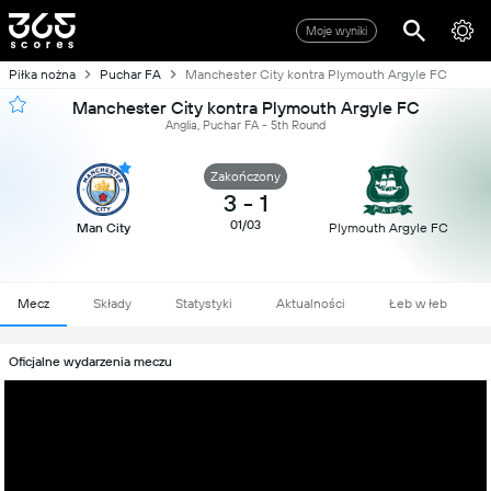
Moje wyniki
Piłka nożna
Puchar FA
Manchester City kontra Plymouth Argyle FC
Manchester City kontra Plymouth Argyle FC
Anglia, Puchar FA - 5th Round
Zakończony
3
-
1
01/03
Man City
Plymouth Argyle FC
Mecz
Składy
Statystyki
Aktualności
Łeb w łeb
Oficjalne wydarzenia meczu