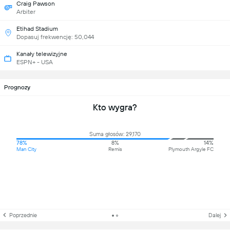
Craig Pawson
Arbiter
Etihad Stadium
Dopasuj frekwencję: 50,044
Kanały telewizyjne
ESPN+ - USA
Prognozy
Kto wygra?
Suma głosów: 29,170
78%
8%
14%
Man City
Remis
Plymouth Argyle FC
Poprzednie
Dalej