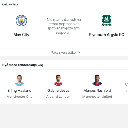
Łeb w łeb
Nie mamy danych na
temat poprzednich
spotkań między tymi
zespołami
Man City
Plymouth Argyle FC
Pokaż wszystko
Być może zainteresuje Cię
Vi
Erling Haaland
Gabriel Jesus
Marcus Rashford
L
Manchester City
Arsenal Londyn
Manchester United