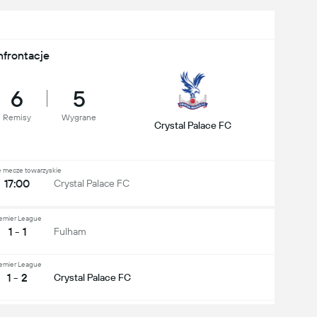
nfrontacje
6
5
Remisy
Wygrane
Crystal Palace FC
 mecze towarzyskie
17:00
Crystal Palace FC
emier League
1 - 1
Fulham
emier League
1 - 2
Crystal Palace FC
emier League