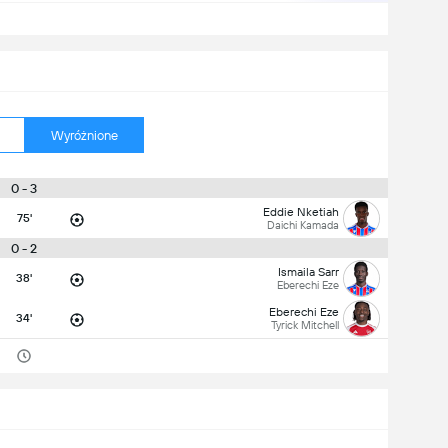
Wyróżnione
0 - 3
Eddie Nketiah
75'
Daichi Kamada
0 - 2
Ismaila Sarr
38'
Eberechi Eze
Eberechi Eze
34'
Tyrick Mitchell