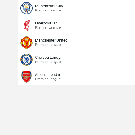
Manchester City
Premier League
Liverpool FC
Premier League
Manchester United
Premier League
Liczba goli w meczu (2.5)
Chelsea Londyn
Premier League
Arsenal Londyn
Premier League
Suma głosów: 879