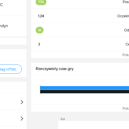
71%
Pos
FC
1.24
Oczeki
ondyn
16
Od
3
Ce
Pokaż
Rzeczywisty czas gry
 tag HTML
Pokaż
Ad