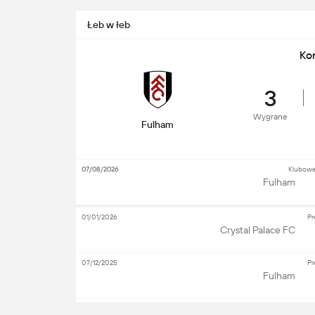
Łeb w łeb
Ko
3
Wygrane
Fulham
07/08/2026
Klubowe
Fulham
01/01/2026
Pr
Crystal Palace FC
07/12/2025
Pr
Fulham
22/02/2025
Pr