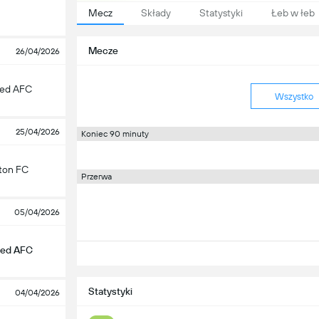
Mecz
Składy
Statystyki
Łeb w łeb
Mecze
26/04/2026
ted AFC
Wszystko
25/04/2026
Koniec 90 minuty
ton FC
Przerwa
05/04/2026
ted AFC
Statystyki
04/04/2026