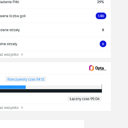
iadanie Piłki
29%
wana liczba goli
1.46
dane strzały
8
lne strzały
6
 wszystko
Rzeczywisty czas 54:12
Łączny czas 95:06
 wszystko