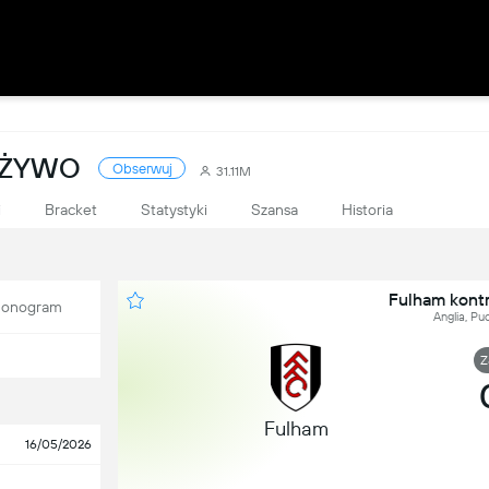
A ŻYWO
Obserwuj
31.11M
i
Bracket
Statystyki
Szansa
Historia
Fulham kontr
onogram
Anglia, Pu
Z
Fulham
16/05/2026