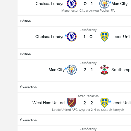
0
-
1
Chelsea Londyn
Man City
Manchester City wygrywa Puchar FA
Półfinał
Zakończony
1
-
0
Chelsea Londyn
Leeds Uni
Półfinał
Zakończony
2
-
1
Man City
Southamp
Ćwierćfinał
After Penalties
2
-
2
West Ham United
Leeds Uni
Leeds United AFC wygrała 2-4 po rzutach karnych
Ćwierćfinał
Zakończony