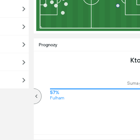
Prognozy
Kt
Suma 
66%
57%
Ponad
Fulham