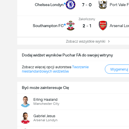
7
-
0
Chelsea Londyn
Port Vale 
Zakończony
2
-
1
Southampton FC
Arsenal L
Zobacz wszystkie wyniki
Dodaj widżet wyników Puchar FA do swojej witryny
Zobacz więcej opcji autorstwa
Tworzenie
Wygeneruj
niestandardowych widżetów
Być może zainteresuje Cię
Erling Haaland
Manchester City
Gabriel Jesus
Arsenal Londyn