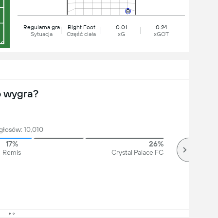
Regularna gra
Right Foot
0.01
0.24
Sytuacja
Część ciała
xG
xGOT
o wygra?
głosów: 10,010
17%
26%
Remis
Crystal Palace FC