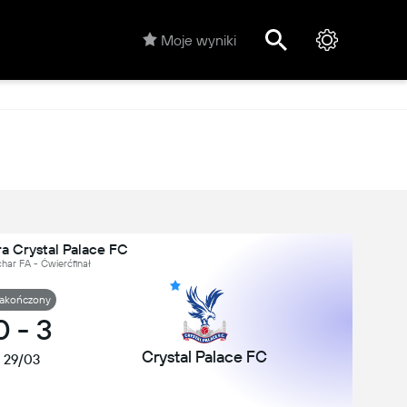
Moje wyniki
a Crystal Palace FC
char FA - Ćwierćfinał
akończony
0
-
3
Crystal Palace FC
29/03