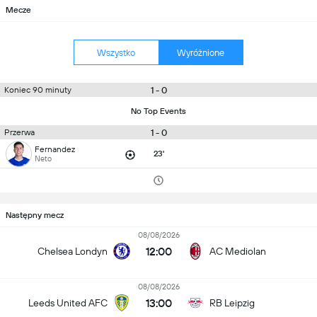
Mecze
Wszystko
Wyróżnione
1 - 0
Koniec 90 minuty
No Top Events
1 - 0
Przerwa
Fernandez
23'
Neto
Następny mecz
08/08/2026
12:00
Chelsea Londyn
AC Mediolan
08/08/2026
13:00
Leeds United AFC
RB Leipzig