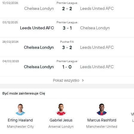
10/02/2026
Premier League
2 - 2
Chelsea Londyn
Leeds United AFC
03/12/2025
Premier League
3 - 1
Leeds United AFC
Chelsea Londyn
28/02/2024
Puchar FA
3 - 2
Chelsea Londyn
Leeds United AFC
04/03/2023
Premier League
1 - 0
Chelsea Londyn
Leeds United AFC
Pokaż wszystko
Być może zainteresuje Cię
Vi
Erling Haaland
Gabriel Jesus
Marcus Rashford
L
Manchester City
Arsenal Londyn
Manchester United