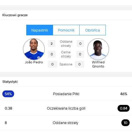
Kluczowi gracze
Napastnik
Pomocnik
Obrońca
Oddane
2
0
strzały
Celne
0
0
strzały
João Pedro
Wilfried
0
Spalone
0
Gnonto
Statystyki
54%
Posiadanie Piłki
46%
0.38
Oczekiwana liczba goli
0.84
8
Oddane strzały
10