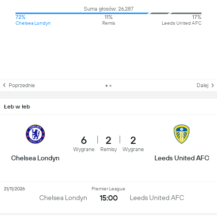
Suma głosów: 26,287
72%
11%
17%
Chelsea Londyn
Remis
Leeds United AFC
Poprzednie
Dalej
Łeb w łeb
6
2
2
Wygrane
Remisy
Wygrane
Chelsea Londyn
Leeds United AFC
21/11/2026
Premier League
15:00
Chelsea Londyn
Leeds United AFC