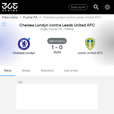
Moje wyniki
Piłka nożna
Puchar FA
Chelsea Londyn kontra Leeds United AFC
Chelsea Londyn kontra Leeds United AFC
Anglia, Puchar FA - Półfinał
Zakończony
1
-
0
26/04
Chelsea Londyn
Leeds United AFC
Mecz
Składy
Statystyki
Łeb w łeb
Ad