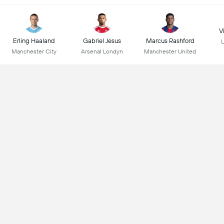
Vi
Erling Haaland
Gabriel Jesus
Marcus Rashford
L
Manchester City
Arsenal Londyn
Manchester United