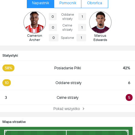
Napastnik
Pomocnik
Obrońca
Oddane
0
1
strzały
Celne
0
1
strzały
Cameron
Marcus
0
Spalone
1
Archer
Edwards
Statystyki
58%
Posiadanie Piłki
42%
10
Oddane strzały
6
3
Celne strzały
5
Pokaż wszystko
Mapa strzałów