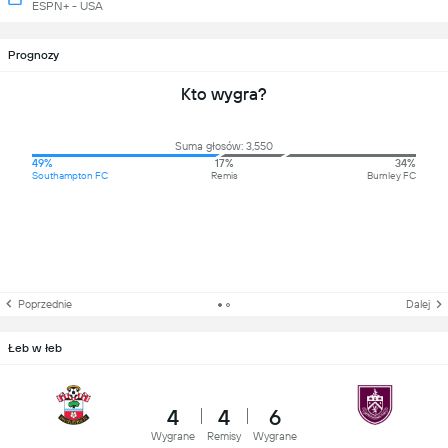
ESPN+ - USA
Prognozy
Kto wygra?
Suma głosów: 3,550
49%
17%
34%
Southampton FC
Remis
Burnley FC
Poprzednie
Dalej
Łeb w łeb
4
4
6
Wygrane
Remisy
Wygrane