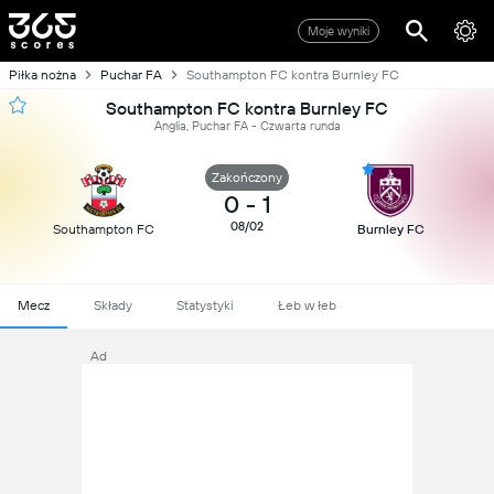
Moje wyniki
Piłka nożna
Puchar FA
Southampton FC kontra Burnley FC
Southampton FC kontra Burnley FC
Anglia, Puchar FA - Czwarta runda
Zakończony
0
-
1
08/02
Southampton FC
Burnley FC
Mecz
Składy
Statystyki
Łeb w łeb
Ad