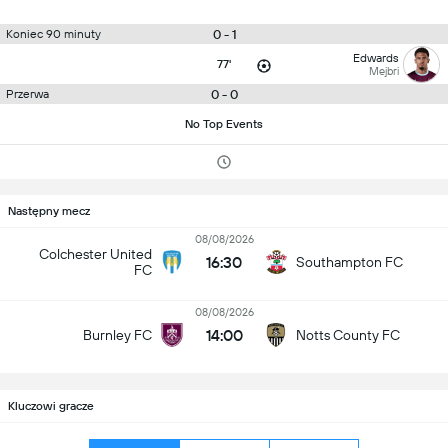
0 - 1
Koniec 90 minuty
Edwards
77'
Mejbri
0 - 0
Przerwa
No Top Events
Następny mecz
08/08/2026
Colchester United
16:30
Southampton FC
FC
08/08/2026
14:00
Burnley FC
Notts County FC
Kluczowi gracze