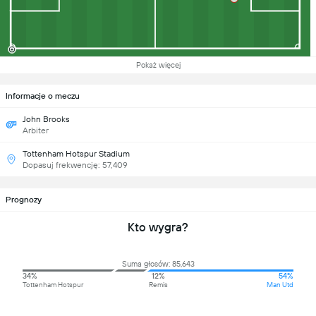
Pokaż więcej
Informacje o meczu
John Brooks
Arbiter
Tottenham Hotspur Stadium
Dopasuj frekwencję: 57,409
Prognozy
Kto wygra?
Suma głosów: 85,643
34%
12%
54%
Tottenham Hotspur
Remis
Man Utd