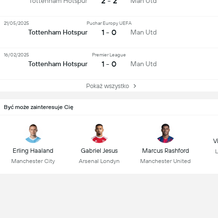
2 - 2
Tottenham Hotspur
Man Utd
21/05/2025
Puchar Europy UEFA
1 - 0
Tottenham Hotspur
Man Utd
16/02/2025
Premier League
1 - 0
Tottenham Hotspur
Man Utd
Pokaż wszystko
Być może zainteresuje Cię
Vi
Erling Haaland
Gabriel Jesus
Marcus Rashford
L
Manchester City
Arsenal Londyn
Manchester United