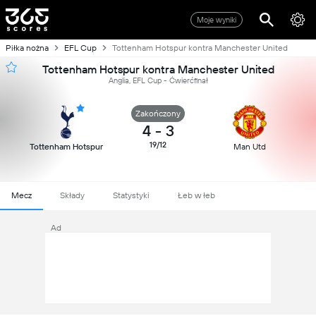
Moje wyniki
Piłka nożna
EFL Cup
Tottenham Hotspur kontra Manchester United
Tottenham Hotspur kontra Manchester United
Anglia, EFL Cup - Ćwierćfinał
Zakończony
4
-
3
19/12
Tottenham Hotspur
Man Utd
Mecz
Składy
Statystyki
Łeb w łeb
Ad