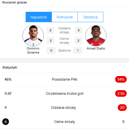
Kluczowi gracze
Napastnik
Pomocnik
Obrońca
Oddane
2
5
strzały
Celne
2
2
strzały
Dominic
Amad Diallo
0
Spalone
1
Solanke
Statystyki
46%
Posiadanie Piłki
54%
0.67
Oczekiwana liczba goli
2.56
9
Oddane strzały
20
6
Celne strzały
5