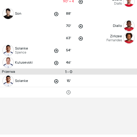
90' + 4
Diallo
Son
88'
70'
Diallo
Zirkzee
63'
Fernandes
Solanke
54'
Spence
Kulusevski
46'
1 - 0
Przerwa
Solanke
15'