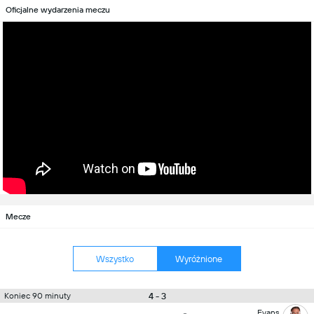
Oficjalne wydarzenia meczu
Mecze
Wszystko
Wyróżnione
4 - 3
Koniec 90 minuty
Evans