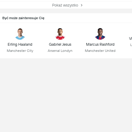
Pokaż wszystko
Być może zainteresuje Cię
Vi
Erling Haaland
Gabriel Jesus
Marcus Rashford
L
Manchester City
Arsenal Londyn
Manchester United