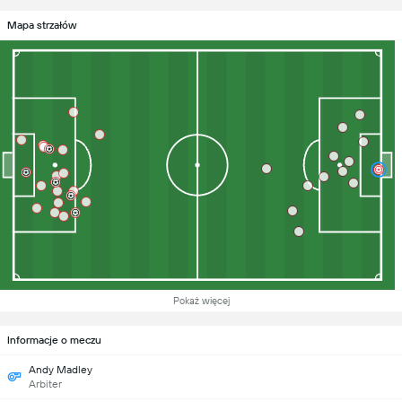
Mapa strzałów
Pokaż więcej
Informacje o meczu
Andy Madley
Arbiter