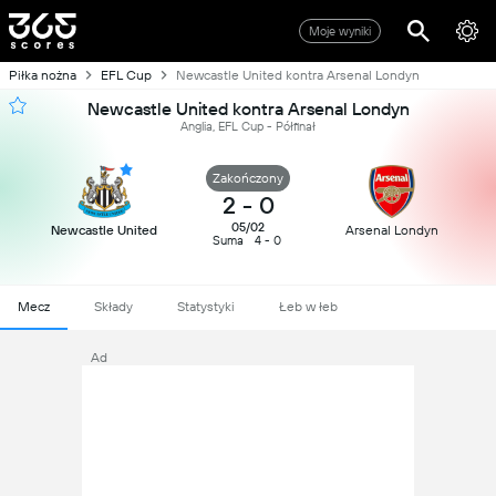
Moje wyniki
Piłka nożna
EFL Cup
Newcastle United kontra Arsenal Londyn
Newcastle United kontra Arsenal Londyn
Anglia, EFL Cup - Półfinał
Zakończony
2
-
0
05/02
Newcastle United
Arsenal Londyn
Suma
4 - 0
Mecz
Składy
Statystyki
Łeb w łeb
Ad