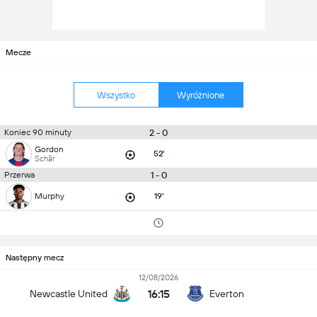
Mecze
Wszystko
Wyróżnione
2 - 0
Koniec 90 minuty
Gordon
52'
Schär
1 - 0
Przerwa
Murphy
19'
Następny mecz
12/08/2026
16:15
Newcastle United
Everton