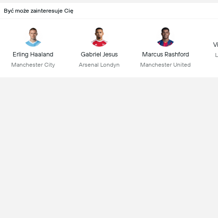
Być może zainteresuje Cię
Vi
Erling Haaland
Gabriel Jesus
Marcus Rashford
L
Manchester City
Arsenal Londyn
Manchester United