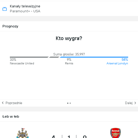
Kanały telewizyjne
Paramount+ - USA
Prognozy
Kto wygra?
Suma głosów: 35,997
33%
9%
58%
Newcastle United
Remis
Arsenal Londyn
Poprzednie
Dalej
Łeb w łeb
4
1
9