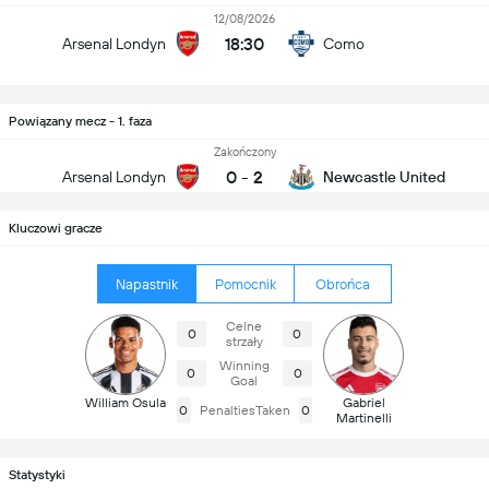
12/08/2026
18:30
Arsenal Londyn
Como
Powiązany mecz - 1. faza
Zakończony
0
-
2
Arsenal Londyn
Newcastle United
Kluczowi gracze
Napastnik
Pomocnik
Obrońca
Celne
0
0
strzały
Winning
0
0
Goal
William Osula
Gabriel
0
PenaltiesTaken
0
Martinelli
Statystyki