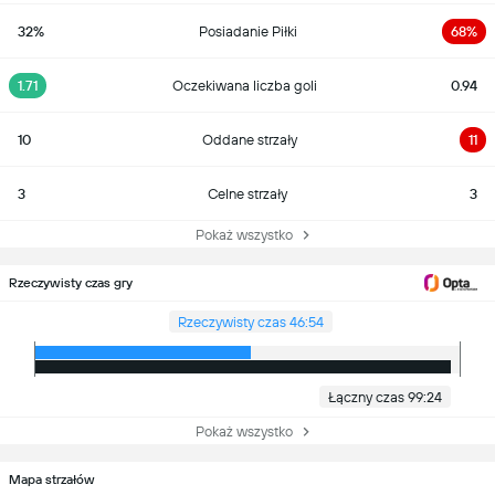
32%
Posiadanie Piłki
68%
1.71
Oczekiwana liczba goli
0.94
10
Oddane strzały
11
3
Celne strzały
3
Pokaż wszystko
Rzeczywisty czas gry
Rzeczywisty czas 46:54
Łączny czas 99:24
Pokaż wszystko
Mapa strzałów