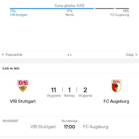
Suma głosów: 4,472
71%
17%
12%
VfB Stuttgart
Remis
FC Augsburg
Poprzednie
Dalej
Łeb w łeb
11
1
2
Wygrane
Remisy
Wygrane
VfB Stuttgart
FC Augsburg
09/01/2027
Bundesliga
17:00
VfB Stuttgart
FC Augsburg