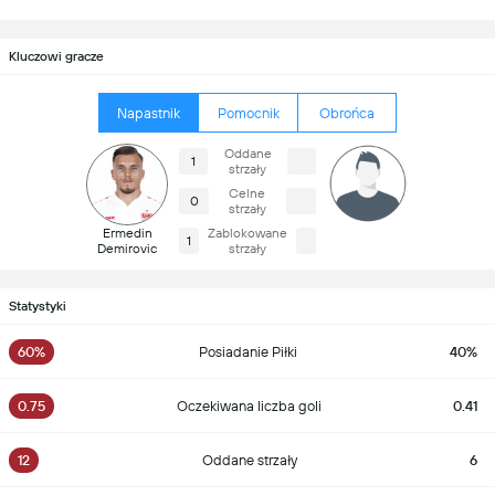
Kluczowi gracze
Napastnik
Pomocnik
Obrońca
Oddane
1
strzały
Celne
0
strzały
Ermedin
Zablokowane
1
Demirovic
strzały
Statystyki
60%
Posiadanie Piłki
40%
0.75
Oczekiwana liczba goli
0.41
12
Oddane strzały
6