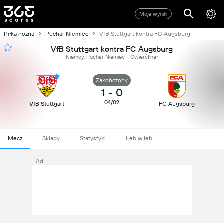
Moje wyniki
Piłka nożna
Puchar Niemiec
VfB Stuttgart kontra FC Augsburg
VfB Stuttgart kontra FC Augsburg
Niemcy, Puchar Niemiec - Ćwierćfinał
Zakończony
1
-
0
04/02
VfB Stuttgart
FC Augsburg
Mecz
Składy
Statystyki
Łeb w łeb
Ad