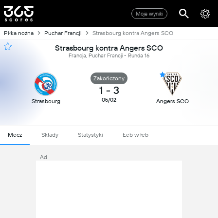
Moje wyniki
Piłka nożna
Puchar Francji
Strasbourg kontra Angers SCO
Strasbourg kontra Angers SCO
Francja, Puchar Francji - Runda 16
Zakończony
1
-
3
05/02
Strasbourg
Angers SCO
Mecz
Składy
Statystyki
Łeb w łeb
Ad