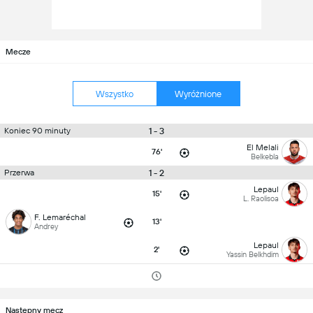
Mecze
Wszystko
Wyróżnione
1 - 3
Koniec 90 minuty
El Melali
76'
Belkebla
1 - 2
Przerwa
Lepaul
15'
L. Raolisoa
F. Lemaréchal
13'
Andrey
Lepaul
2'
Yassin Belkhdim
Następny mecz