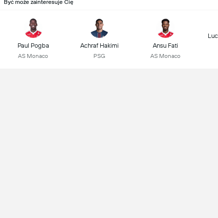
Być może zainteresuje Cię
Luc
Paul Pogba
Achraf Hakimi
Ansu Fati
AS Monaco
PSG
AS Monaco