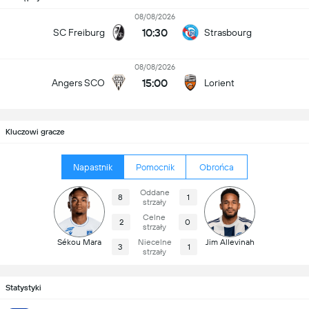
08/08/2026
10:30
SC Freiburg
Strasbourg
08/08/2026
15:00
Angers SCO
Lorient
Kluczowi gracze
Napastnik
Pomocnik
Obrońca
Oddane
8
1
strzały
Celne
2
0
strzały
Sékou Mara
Niecelne
Jim Allevinah
3
1
strzały
Statystyki