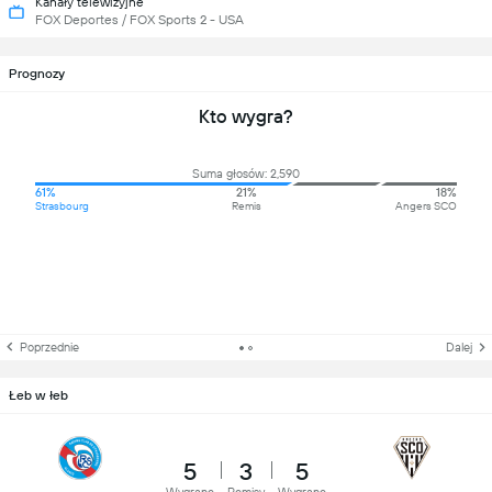
Kanały telewizyjne
FOX Deportes / FOX Sports 2 - USA
Prognozy
Kto wygra?
Suma głosów: 2,590
61%
21%
18%
Strasbourg
Remis
Angers SCO
Poprzednie
Dalej
Łeb w łeb
5
3
5