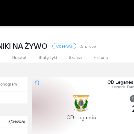
NIKI NA ŻYWO
Obserwuj
48.97M
i
Bracket
Statystyki
Szansa
Historia
CD Leganés 
onogram
Hiszpania, Puch
Z
CD Leganés
18/04/2026