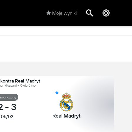
Moje wyniki
kontra Real Madryt
ar Hiszpanii - Ćwierćfinał
akończony
2
-
3
Real Madryt
05/02