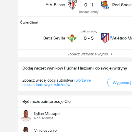
0
-
1
Ath. Bilbao
Real Soci
Basque derby
Ćwierćfinał
Zakończony
0
-
5
Betis Sevilla
Atlético M
Zobacz wszystkie wyniki
Dodaj widżet wyników Puchar Hiszpanii do swojej witryny
Zobacz więcej opcji autorstwa
Tworzenie
Wygeneruj
niestandardowych widżetów
Być może zainteresuje Cię
Kylian Mbappe
Real Madryt
Vinicius Júnior