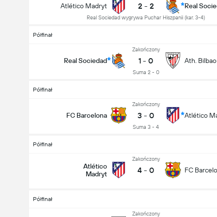
2
-
2
Atlético Madryt
Real Soci
Real Sociedad wygrywa Puchar Hiszpanii (kar. 3-4)
Półfinał
Zakończony
1
-
0
Real Sociedad
Ath. Bilbao
Suma 2 - 0
Półfinał
Zakończony
3
-
0
FC Barcelona
Atlético M
Suma 3 - 4
Półfinał
Zakończony
Atlético
4
-
0
FC Barcel
Madryt
Półfinał
Zakończony