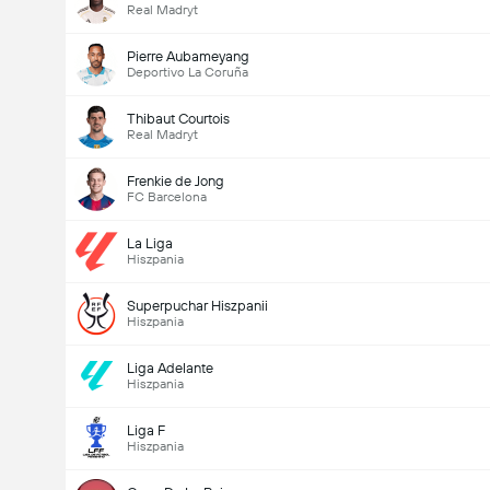
Real Madryt
Pierre Aubameyang
Deportivo La Coruña
Thibaut Courtois
Real Madryt
Frenkie de Jong
FC Barcelona
La Liga
Hiszpania
Superpuchar Hiszpanii
Hiszpania
Liga Adelante
Hiszpania
Liga F
Liczba goli w meczu (2.5)
Hiszpania