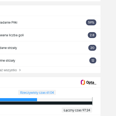
iadanie Piłki
59%
wana liczba goli
2.8
ane strzały
20
lne strzały
12
 wszystko
Rzeczywisty czas 61:04
Łączny czas 97:24