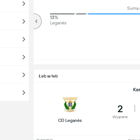
Suma 
82%
13%
Ponad
Leganés
Łeb w łeb
Ko
2
Wygrane
CD Leganés