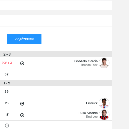
Wyróżnione
2 - 3
Gonzalo García
90' + 3
Brahim Diaz
59'
1 - 2
39'
25'
Endrick
Luka Modric
18'
Rodrygo