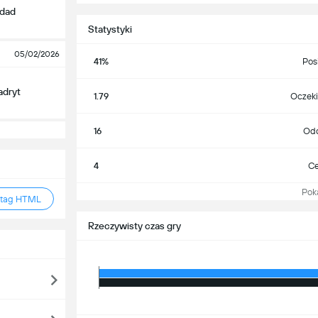
edad
Statystyki
05/02/2026
41%
Pos
adryt
1.79
Oczeki
16
Odd
4
Ce
Pokaż
 tag HTML
Rzeczywisty czas gry