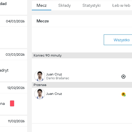
edad
Mecz
Składy
Statystyki
Łeb w łeb
Mecze
04/03/2026
Wszystko
03/03/2026
Koniec 90 minuty
adryt
Juan Cruz
Darko Brašanac
Przerwa
12/02/2026
Juan Cruz
ona
11/02/2026