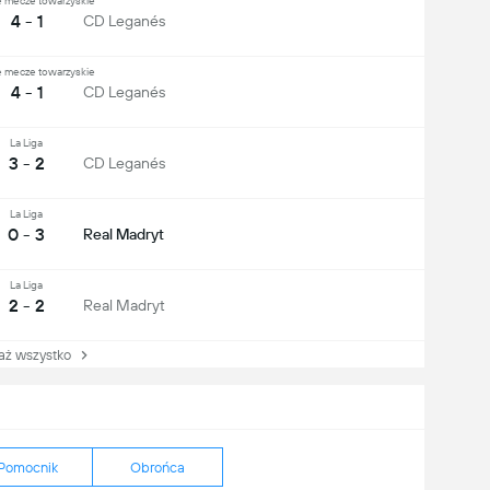
 mecze towarzyskie
4 - 1
CD Leganés
 mecze towarzyskie
4 - 1
CD Leganés
La Liga
3 - 2
CD Leganés
La Liga
0 - 3
Real Madryt
La Liga
2 - 2
Real Madryt
 wszystko
Pomocnik
Obrońca