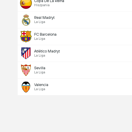
Copa De La Reina
Hiszpania
Suma głosów: 15,989
Real Madryt
La Liga
FC Barcelona
La Liga
Atlético Madryt
La Liga
Sevilla
La Liga
Valencia
La Liga