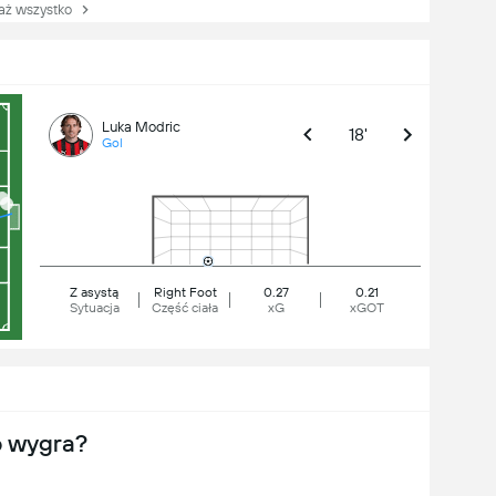
 wszystko
Luka Modric
18'
Gol
Z asystą
Right Foot
0.27
0.21
Sytuacja
Część ciała
xG
xGOT
o wygra?