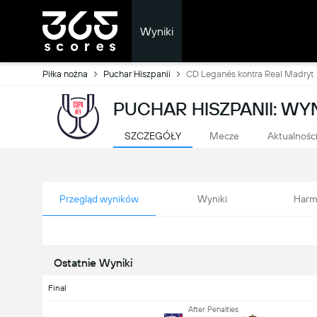
Wyniki
Piłka nożna
Puchar Hiszpanii
CD Leganés kontra Real Madryt
PUCHAR HISZPANII: WY
SZCZEGÓŁY
Mecze
Aktualnośc
Przegląd wyników
Wyniki
Harm
Ostatnie Wyniki
Final
After Penalties