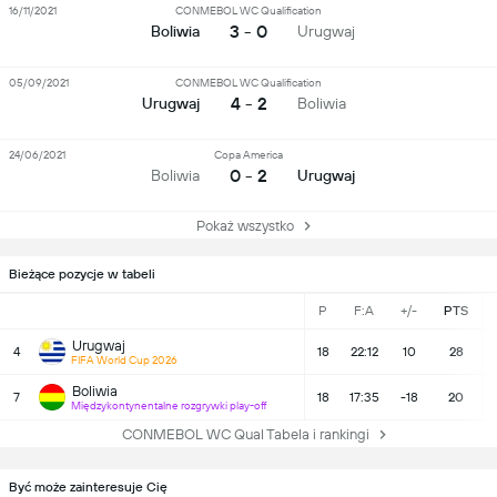
16/11/2021
CONMEBOL WC Qualification
3 - 0
Boliwia
Urugwaj
05/09/2021
CONMEBOL WC Qualification
4 - 2
Urugwaj
Boliwia
24/06/2021
Copa America
0 - 2
Boliwia
Urugwaj
Pokaż wszystko
Bieżące pozycje w tabeli
P
F:A
+/-
PTS
Urugwaj
4
18
22:12
10
28
FIFA World Cup 2026
Boliwia
7
18
17:35
-18
20
Międzykontynentalne rozgrywki play-off
CONMEBOL WC Qual Tabela i rankingi
Być może zainteresuje Cię