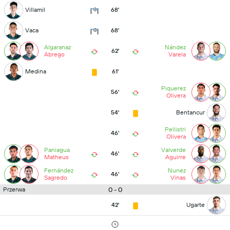
Villamil
68'
Vaca
68'
Algaranaz
Nández
62'
Abrego
Varela
Medina
61'
Piquerez
56'
Olivera
54'
Bentancur
Pellistri
46'
Olivera
Paniagua
Valverde
46'
Matheus
Aguirre
Fernández
Nunez
46'
Sagredo
Vinas
0 - 0
Przerwa
42'
Ugarte