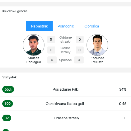
Kluczowi gracze
Napastnik
Pomocnik
Obrońca
Oddane
5
0
strzały
Celne
0
0
strzały
Moises
Facundo
0
Spalone
0
Paniagua
Pellistri
Statystyki
66%
Posiadanie Piłki
34%
1.99
Oczekiwana liczba goli
0.46
32
Oddane strzały
11