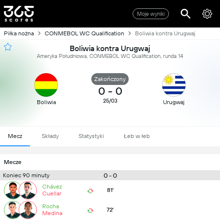
Moje wyniki
Piłka nożna
CONMEBOL WC Qualification
Boliwia kontra Urugwaj
Boliwia kontra Urugwaj
Ameryka Południowa, CONMEBOL WC Qualification, runda 14
Zakończony
0
-
0
25/03
Boliwia
Urugwaj
Mecz
Składy
Statystyki
Łeb w łeb
Mecze
0 - 0
Koniec 90 minuty
Chávez
81'
Cuellar
Rocha
72'
Medina