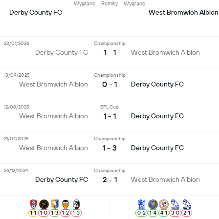
Wygrane
Remisy
Wygrane
Derby County FC
West Bromwich Albion
23/01/2026
Championship
1 - 1
Derby County FC
West Bromwich Albion
13/09/2025
Championship
0 - 1
West Bromwich Albion
Derby County FC
12/08/2025
EFL Cup
1 - 1
West Bromwich Albion
Derby County FC
21/04/2025
Championship
1 - 3
West Bromwich Albion
Derby County FC
26/12/2024
Championship
2 - 1
Derby County FC
West Bromwich Albion
1
-
1
1
-
0
1
-
3
1
-
2
1
-
3
0
-
2
1
-
4
4
-
1
3
-
0
2
-
1