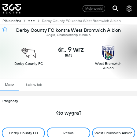
Moje wyniki
Piłka nożna
Derby County FC kontra West Bromwich Albion
Derby County FC kontra West Bromwich Albion
Anglia, Championship, runda 6
śr., 9 wrz
18:45
Derby County FC
West Bromwich
Albion
Mecz
Łeb w łeb
Prognozy
Kto wygra?
Derby County FC
Remis
West Bromwich Albion