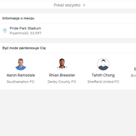
Pokaż wszystko
Informacje o meczu
Pride Park Stadium
Pojemność: 33,597
Być może zainteresuje Cię
B
Aaron Ramsdale
Rhian Brewster
Tahith Chong
Bi
Southampton FC
Derby County FC
Sheffield United FC