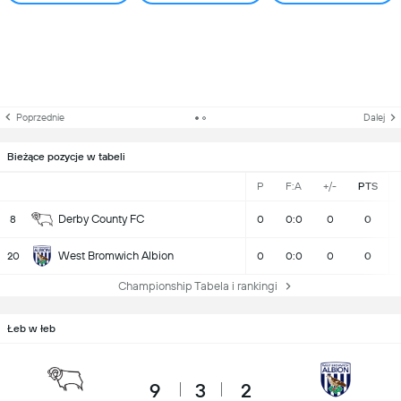
Poprzednie
Dalej
Bieżące pozycje w tabeli
P
F:A
+/-
PTS
Derby County FC
8
0
0:0
0
0
West Bromwich Albion
20
0
0:0
0
0
Championship Tabela i rankingi
Łeb w łeb
9
3
2