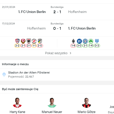
21/09/2024
Bundesliga
2 - 1
1. FC Union Berlin
Hoffenheim
17/02/2024
Bundesliga
0 - 1
Hoffenheim
1. FC Union Berlin
2
-
2
2
-
1
2
-
1
1
-
1
2
-
0
1
-
4
3
-
0
3
-
1
1
-
4
0
-
3
Pokaż wszystko
Informacje o meczu
Stadion An der Alten Försterei
Pojemność: 22,467
Być może zainteresuje Cię
Jo
Harry Kane
Manuel Neuer
Mario Götze
Bay