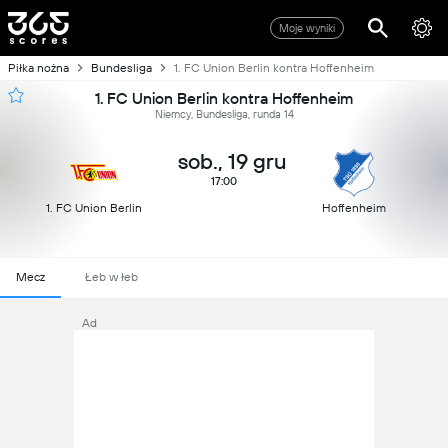
Moje wyniki
Piłka nożna
Bundesliga
1. FC Union Berlin kontra Hoffenheim
1. FC Union Berlin kontra Hoffenheim
Niemcy, Bundesliga, runda 14
sob., 19 gru
17:00
1. FC Union Berlin
Hoffenheim
Mecz
Łeb w łeb
Ad