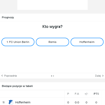
Prognozy
Kto wygra?
1. FC Union Berlin
Remis
Hoffenheim
Poprzednie
Dalej
Bieżące pozycje w tabeli
P
F:A
+/-
PTS
Hoffenheim
11
0
0:0
0
0