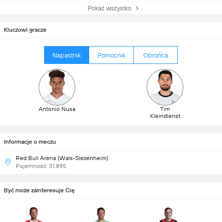
Pokaż wszystko
Kluczowi gracze
Napastnik
Pomocnik
Obrońca
Antonio Nusa
Tim
Kleindienst
Informacje o meczu
Red Bull Arena (Wals-Siezenheim)
Pojemność: 31,895
Być może zainteresuje Cię