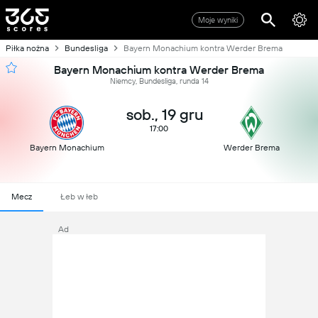
Moje wyniki
Piłka nożna
Bundesliga
Bayern Monachium kontra Werder Brema
Bayern Monachium kontra Werder Brema
Niemcy, Bundesliga, runda 14
sob., 19 gru
17:00
Bayern Monachium
Werder Brema
Mecz
Łeb w łeb
Ad