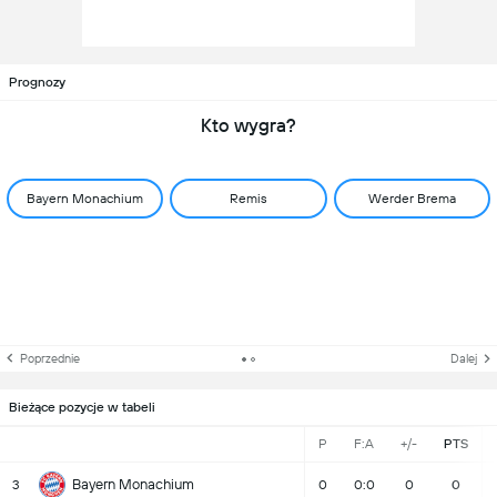
Prognozy
Kto wygra?
Bayern Monachium
Remis
Werder Brema
Poprzednie
Dalej
Bieżące pozycje w tabeli
P
F:A
+/-
PTS
Bayern Monachium
3
0
0:0
0
0