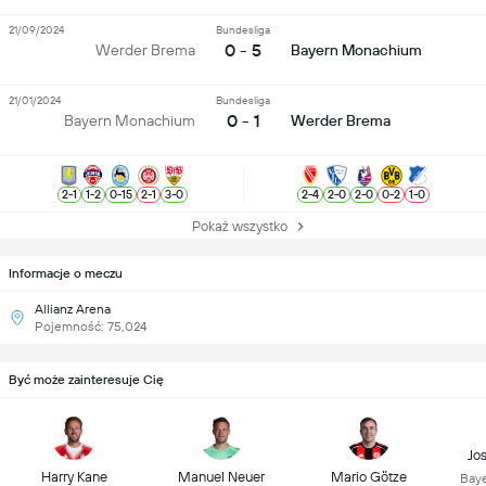
21/09/2024
Bundesliga
0 - 5
Werder Brema
Bayern Monachium
21/01/2024
Bundesliga
0 - 1
Bayern Monachium
Werder Brema
2
-
1
1
-
2
0
-
15
2
-
1
3
-
0
2
-
4
2
-
0
2
-
0
0
-
2
1
-
0
Pokaż wszystko
Informacje o meczu
Allianz Arena
Pojemność: 75,024
Być może zainteresuje Cię
Jo
Harry Kane
Manuel Neuer
Mario Götze
Bay