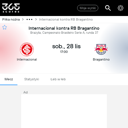
Moje wyniki
Piłka nożna
Internacional kontra RB Bragantino
Internacional kontra RB Bragantino
Brazylia, Campeonato Brasileiro Serie A, runda 37
sob., 28 lis
17:00
Internacional
Bragantino
Mecz
Statystyki
Łeb w łeb
Ad