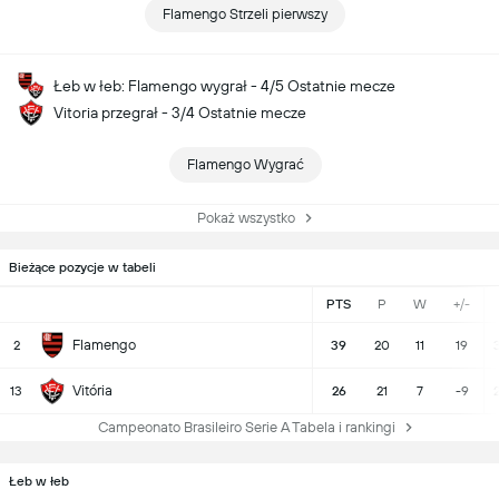
Flamengo Strzeli pierwszy
Łeb w łeb: Flamengo wygrał - 4/5 Ostatnie mecze
Vitoria przegrał - 3/4 Ostatnie mecze
Flamengo Wygrać
Pokaż wszystko
Bieżące pozycje w tabeli
PTS
P
W
+/-
Flamengo
2
39
20
11
19
3
Vitória
13
26
21
7
-9
Campeonato Brasileiro Serie A Tabela i rankingi
Łeb w łeb