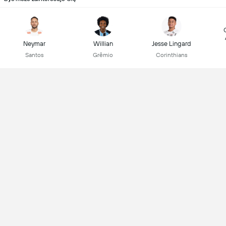
Neymar
Willian
Jesse Lingard
Santos
Grêmio
Corinthians