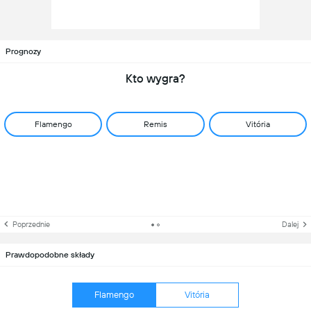
Prognozy
Kto wygra?
Flamengo
Remis
Vitória
Poprzednie
Dalej
Prawdopodobne składy
Flamengo
Vitória