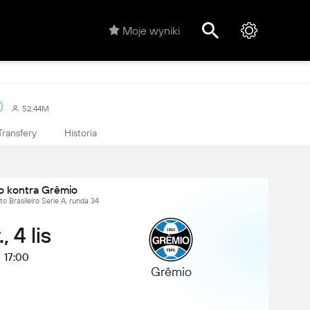
Moje wyniki
52.44M
Transfery
Historia
 kontra Grêmio
o Brasileiro Serie A, runda 34
., 4 lis
17:00
Grêmio