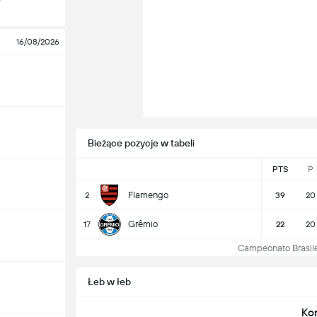
16/08/2026
Bieżące pozycje w tabeli
PTS
P
Flamengo
2
39
20
Grêmio
17
22
20
Campeonato Brasileiro
Łeb w łeb
Ko