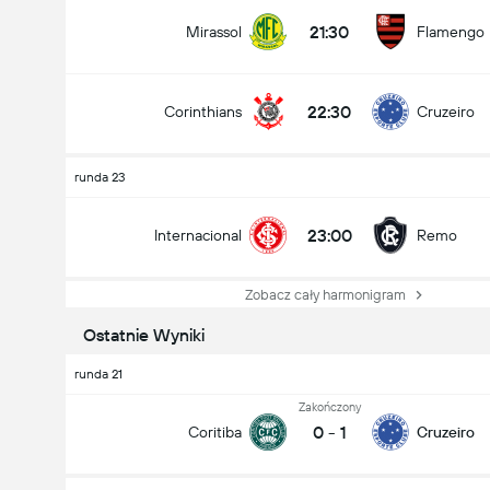
21:30
Mirassol
Flamengo
22:30
Corinthians
Cruzeiro
runda 23
23:00
Internacional
Remo
Zobacz cały harmonigram
Ostatnie Wyniki
runda 21
Zakończony
0
-
1
Coritiba
Cruzeiro