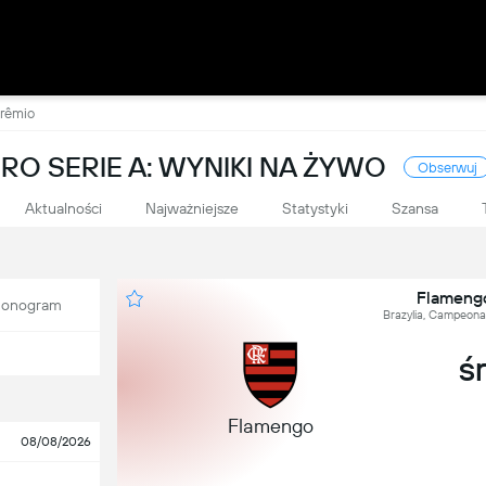
Grêmio
O SERIE A: WYNIKI NA ŻYWO
Obserwuj
Aktualności
Najważniejsze
Statystyki
Szansa
Flamengo
onogram
Brazylia, Campeonat
śr
Flamengo
08/08/2026