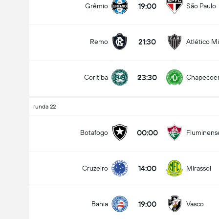
19:00
Grêmio
São Paulo
21:30
Remo
Atlético M
Liczba goli w meczu (2.5)
23:30
Coritiba
Chapecoe
Poniżej
Ponad
runda 22
00:00
Botafogo
Fluminens
14:00
Cruzeiro
Mirassol
19:00
Bahia
Vasco