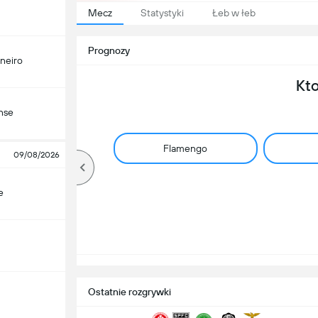
Mecz
Statystyki
Łeb w łeb
Prognozy
ineiro
Kt
nse
Flamengo
09/08/2026
e
Ostatnie rozgrywki