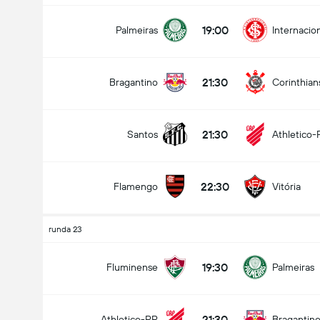
19:00
Palmeiras
Internacio
21:30
Bragantino
Corinthian
21:30
Santos
Athletico-
22:30
Flamengo
Vitória
runda 23
19:30
Fluminense
Palmeiras
21:30
Athletico-PR
Bragantin