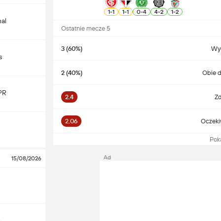
1
-
1
1
-
1
0
-
4
4
-
2
1
-
2
nal
Ostatnie mecze 5
3 (60%)
Wy
s
2 (40%)
Obie d
PR
2.4
Zd
2.06
Oczeki
Pokaż
Ad
15/08/2026
o