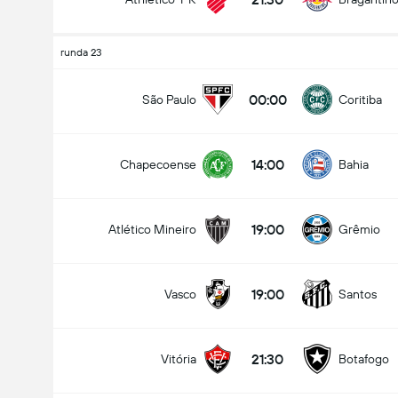
runda 23
00:00
São Paulo
Coritiba
14:00
Chapecoense
Bahia
19:00
Atlético Mineiro
Grêmio
19:00
Vasco
Santos
21:30
Vitória
Botafogo