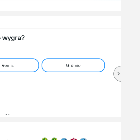
o wygra?
Remis
Grêmio