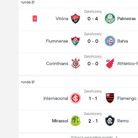
runda 21
Zakończony
0
-
4
Vitória
Palmeiras
2
Zakończony
0
-
0
Fluminense
Bahia
Zakończony
0
-
0
Corinthians
Athletico-
runda 21
Zakończony
1
-
1
Internacional
Flamengo
Zakończony
2
-
1
Mirassol
Remo
Zobacz wszystkie wyniki