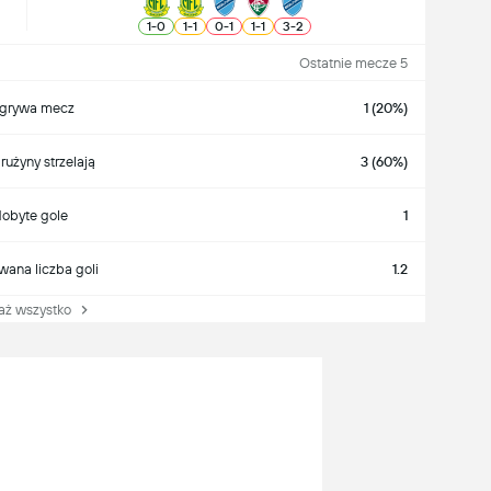
1
-
0
1
-
1
0
-
1
1
-
1
3
-
2
Ostatnie mecze 5
grywa mecz
1 (20%)
rużyny strzelają
3 (60%)
obyte gole
1
wana liczba goli
1.2
 wszystko