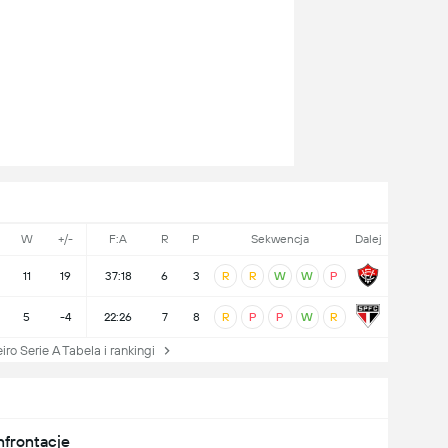
W
+/-
F:A
R
P
Sekwencja
Dalej
11
19
37:18
6
3
R
R
W
W
P
5
-4
22:26
7
8
R
P
P
W
R
 Serie A Tabela i rankingi
nfrontacje