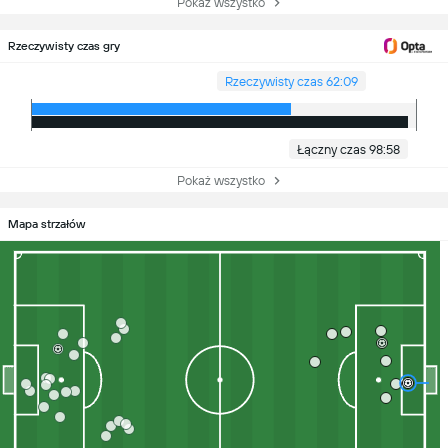
Pokaż wszystko
Rzeczywisty czas gry
Rzeczywisty czas 62:09
Łączny czas 98:58
Pokaż wszystko
Mapa strzałów