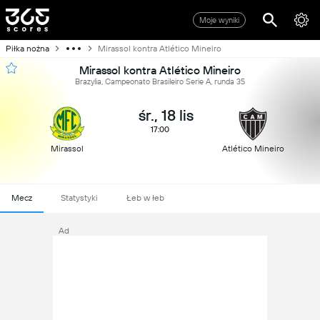
Moje wyniki
Piłka nożna
Mirassol kontra Atlético Mineiro
Mirassol kontra Atlético Mineiro
Brazylia, Campeonato Brasileiro Serie A, runda 35
śr., 18 lis
17:00
Mirassol
Atlético Mineiro
Mecz
Statystyki
Łeb w łeb
Ad