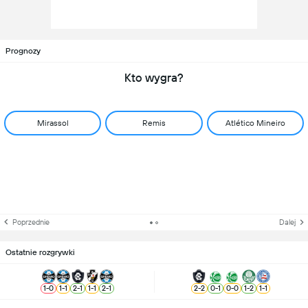
Prognozy
Kto wygra?
Mirassol
Remis
Atlético Mineiro
Poprzednie
Dalej
Ostatnie rozgrywki
1
-
0
1
-
1
2
-
1
1
-
1
2
-
1
2
-
2
0
-
1
0
-
0
1
-
2
1
-
1