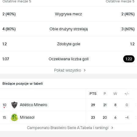
Ostatnie mecze 5
Ostatnie mecze 5
2 (40%)
Wygrywa mecz
2 (40%)
4 (80%)
Obie drużyny strzelają
3 (60%)
1.2
Zdobyte gole
1.2
1.07
Oczekiwana liczba goli
1.22
Pokaż wszystko
Bieżące pozycje w tabeli
PTS
P
W
+/-
Atlético Mineiro
10
29
21
8
0
2
Mirassol
15
23
20
6
-4
2
Campeonato Brasileiro Serie A Tabela i rankingi